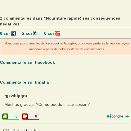
2 commentaires dans "Nourriture rapide: ses conséquences
négatives"
0
sur
2
sur
0
sur
Vous pouvez commenter de Facebook et Google+, ou si vous préférez le faire de façon
anonyme à partir de notre système de commentaires
Commentaire sur Facebook
Commentaire sur Innatia
rgxwblpqru
...
Muchas gracias. ?Como puedo iniciar sesion?
0
0
Répondre
3 mai, 2020 - 21:32:18