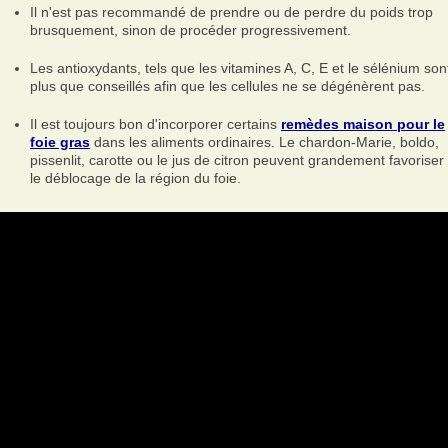
Il n'est pas recommandé de prendre ou de perdre du poids trop
brusquement, sinon de procéder progressivement.
Les antioxydants, tels que les vitamines A, C, E et le sélénium son
plus que conseillés afin que les cellules ne se dégénèrent pas.
Il est toujours bon d'incorporer certains
remèdes maison pour le
foie gras
dans les aliments ordinaires. Le chardon-Marie, boldo,
pissenlit, carotte ou le jus de citron peuvent grandement favoriser
le déblocage de la région du foie.