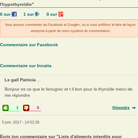
l'hypothyroïdie"
0
sur
1
sur
0
sur
Vous pouvez commenter de Facebook et Google+, ou si vous préférez le faire de façon
anonyme à partir de notre système de commentaires
Commentaire sur Facebook
Commentaire sur Innatia
Le gall Patricia
...
Bonjour es ce que le fenugrec et t il bon pour la thyroïde merci de
me répondre
1
0
Répondre
5 juin, 2017 - 14:52:26
Écris ton commentaire sur "Liste d'aliments interdits pour