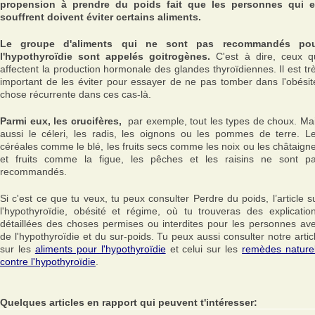
propension à prendre du poids fait que les personnes qui 
souffrent doivent éviter certains aliments.
Le groupe d'aliments qui ne sont pas recommandés po
l'hypothyroïdie sont appelés goitrogènes.
C'est à dire, ceux q
affectent la production hormonale des glandes thyroïdiennes. Il est tr
important de les éviter pour essayer de ne pas tomber dans l'obésit
chose récurrente dans ces cas-là.
Parmi eux, les crucifères,
par exemple, tout les types de choux. Ma
aussi le céleri, les radis, les oignons ou les pommes de terre. L
céréales comme le blé, les fruits secs comme les noix ou les châtaign
et fruits comme la figue, les pêches et les raisins ne sont p
recommandés.
Si c'est ce que tu veux, tu peux consulter Perdre du poids, l’article s
l'hypothyroïdie, obésité et régime, où tu trouveras des explicatio
détaillées des choses permises ou interdites pour les personnes av
de l'hypothyroïdie et du sur-poids. Tu peux aussi consulter notre artic
sur les
aliments pour l'hypothyroïdie
et celui sur les
remèdes nature
contre l'hypothyroïdie
.
Quelques articles en rapport qui peuvent t'intéresser: