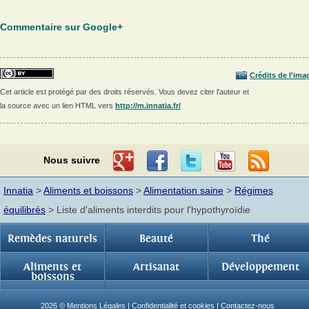
Commentaire sur Google+
Crédits de l'ima
Cet article est protégé par des droits réservés. Vous devez citer l'auteur et
la source avec un lien HTML vers
http://m.innatia.fr/
Nous suivre
Innatia
>
Aliments et boissons
>
Alimentation saine
>
Régimes
équilibrés
> Liste d'aliments interdits pour l'hypothyroïdie
Remèdes naturels
Beauté
Thé
Aliments et
Artisanat
Développement
boissons
2026 ©
Mentions Légales
|
Confidentialité et cookies
|
Contactez-nous