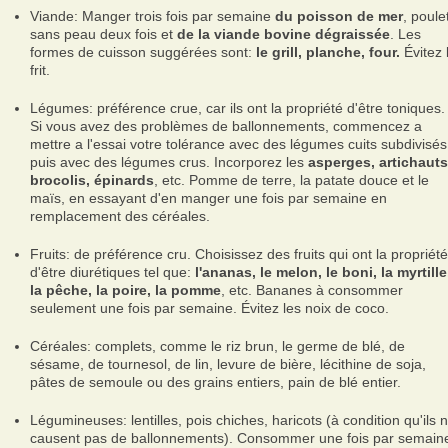
Viande: Manger trois fois par semaine
du poisson de mer
, poule
sans peau deux fois et
de la viande bovine dégraissée
. Les
formes de cuisson suggérées sont:
le grill, planche, four.
Évitez 
frit.
Légumes: préférence crue, car ils ont la propriété d'être toniques.
Si vous avez des problèmes de ballonnements, commencez a
mettre a l'essai votre tolérance avec des légumes cuits subdivisés
puis avec des légumes crus. Incorporez les
asperges, artichauts
brocolis, épinards
, etc. Pomme de terre, la patate douce et le
maïs, en essayant d'en manger une fois par semaine en
remplacement des céréales.
Fruits: de préférence cru. Choisissez des fruits qui ont la propriété
d'être diurétiques tel que:
l'ananas, le melon, le boni, la myrtille
la pêche, la poire, la pomme
, etc. Bananes à consommer
seulement une fois par semaine. Évitez les noix de coco.
Céréales: complets, comme le riz brun, le germe de blé, de
sésame, de tournesol, de lin, levure de bière, lécithine de soja,
pâtes de semoule ou des grains entiers, pain de blé entier.
Légumineuses: lentilles, pois chiches, haricots (à condition qu'ils 
causent pas de ballonnements). Consommer une fois par semain