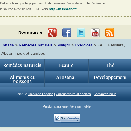
Cet article est protégé par des droits réservés. Vous devez citer l'auteur et
la source avec un lien HTML vers
http://m.innatia.fr/
Nous suivre
Innatia
>
Remèdes naturels
>
Maigrir
>
Exercices
> FAJ : Fessiers,
Abdominaux et Jambes
Remèdes naturels
Beauté
Thé
Aliments et
Artisanat
Développement
boissons
2026 ©
Mentions Légales
|
Confidentialité et cookies
|
Contactez-nous
Version classique
| Version mobile