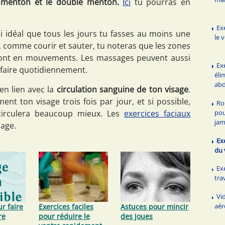
e menton et le double menton.
Ici
tu pourras en
Ex
si idéal que tous les jours tu fasses au moins une
le 
, comme courir et sauter, tu noteras que les zones
sont en mouvements. Les massages peuvent aussi
Ex
s faire quotidiennement.
éli
ab
en lien avec la
circulation sanguine de ton visage
.
nt ton visage trois fois par jour, et si possible,
Ro
pou
 circulera beaucoup mieux. Les
exercices faciaux
ja
sage.
Ex
du 
Ex
tra
Vi
aér
r faire
Exercices faciles
Astuces pour mincir
re
pour réduire le
des joues