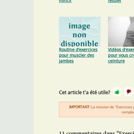
mincir
fessier
Routine d’exercices
Vidéos d'exe
pour muscler des
pour vous cr
jambes
ceinture
Cet article t'a été utile?
IMPORTANT:
La mission de "Exercices 
remplac
11 commentaires dans "Exerci