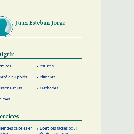
Juan Esteban Jorge
igrir
ercices
Astuces
ntrôle du poids
Aliments
fusions et jus
Méthodes
gimes
ercices
uler des calories en
Exercices faciles pour
rchant
réduire le ventre