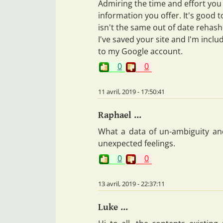
Admiring the time and effort you
information you offer. It's good 
isn't the same out of date rehash
I've saved your site and I'm incl
to my Google account.
0
0
11 avril, 2019 - 17:50:41
Raphael ...
What a data of un-ambiguity and
unexpected feelings.
0
0
13 avril, 2019 - 22:37:11
Luke ...