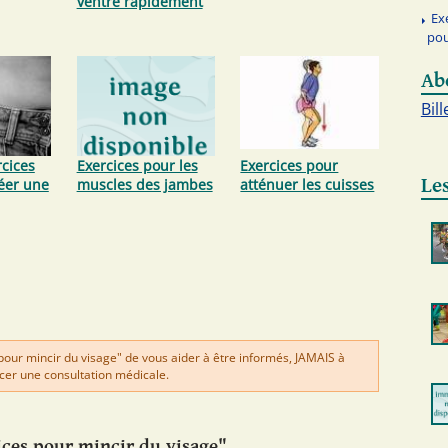
ventre rapidement
Ex
pou
Ab
Bill
rcices
Exercices pour les
Exercices pour
Les
éer une
muscles des jambes
atténuer les cuisses
pour mincir du visage" de vous aider à être informés, JAMAIS à
er une consultation médicale.
ces pour mincir du visage"