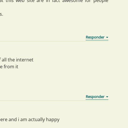
g at this web site are in fact awesome for people
s.
 all the internet
e from it
 here and i am actually happy