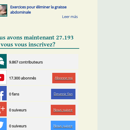
Exercices pour éliminer la graisse
abdominale
us avons maintenant 27.193
 vous vous inscrivez?
9.867 contributeurs
Abonne-toi
17.300 abonnés
Devenir fan
0 fans
Nous suivre
0 suiveurs
Nous suivre
0 suiveurs