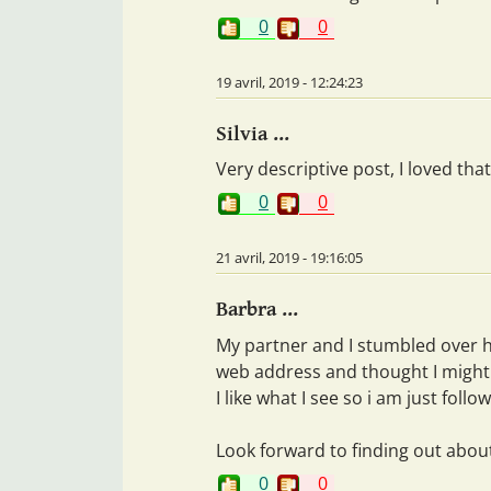
0
0
19 avril, 2019 - 12:24:23
Silvia ...
Very descriptive post, I loved that
0
0
21 avril, 2019 - 19:16:05
Barbra ...
My partner and I stumbled over h
web address and thought I might 
I like what I see so i am just follo
Look forward to finding out abou
0
0