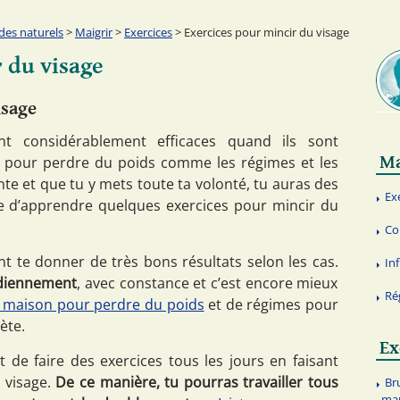
es naturels
>
Maigrir
>
Exercices
> Exercices pour mincir du visage
 du visage
isage
nt considérablement efficaces quand ils sont
Ma
s pour perdre du poids comme les régimes et les
te et que tu y mets toute ta volonté, tu auras des
Ex
uste d’apprendre quelques exercices pour mincir du
Co
 te donner de très bons résultats selon les cas.
In
tidiennement
, avec constance et c’est encore mieux
Ré
maison pour perdre du poids
et de régimes pour
ète.
Ex
de faire des exercices tous les jours en faisant
 visage.
De ce manière, tu pourras travailler tous
Br
ma