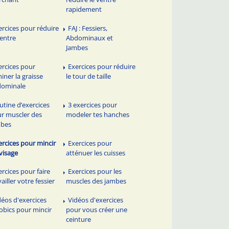
rapidement
ercices pour réduire
FAJ : Fessiers,
ventre
Abdominaux et
Jambes
ercices pour
Exercices pour réduire
miner la graisse
le tour de taille
dominale
utine d’exercices
3 exercices pour
r muscler des
modeler tes hanches
mbes
ercices pour mincir
Exercices pour
visage
atténuer les cuisses
ercices pour faire
Exercices pour les
vailler votre fessier
muscles des jambes
déos d'exercices
Vidéos d'exercices
obics pour mincir
pour vous créer une
ceinture