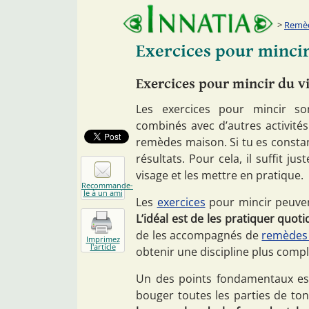
Remèd
Exercices pour mincir
Exercices pour mincir du v
Les exercices pour mincir so
combinés avec d’autres activité
remèdes maison. Si tu es constan
résultats. Pour cela, il suffit j
visage et les mettre en pratique.
Recommande-
le à un ami
Les
exercices
pour mincir peuvent
L’idéal est de les pratiquer quo
de les accompagnés de
remèdes 
Imprimez
l'article
obtenir une discipline plus compl
Un des points fondamentaux est 
bouger toutes les parties de ton