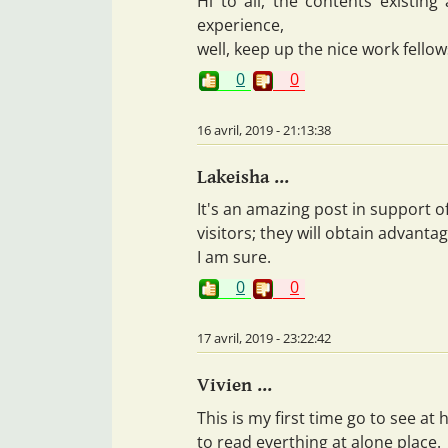
Hi to all, the contents existin
experience,
well, keep up the nice work fellow
0
0
16 avril, 2019 - 21:13:38
Lakeisha ...
It's an amazing post in support of
visitors; they will obtain advantag
I am sure.
0
0
17 avril, 2019 - 23:22:42
Vivien ...
This is my first time go to see at
to read everthing at alone place.