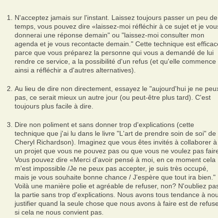
N'acceptez jamais sur l'instant. Laissez toujours passer un peu de
temps, vous pouvez dire «laissez-moi réfléchir à ce sujet et je vou
donnerai une réponse demain" ou "laissez-moi consulter mon
agenda et je vous recontacte demain." Cette technique est efficac
parce que vous préparez la personne qui vous a demandé de lui
rendre ce service, a la possibilité d'un refus (et qu'elle commence
ainsi a réfléchir a d'autres alternatives).
Au lieu de dire non directement, essayez le "aujourd'hui je ne peu
pas, ce serait mieux un autre jour (ou peut-être plus tard). C'est
toujours plus facile à dire.
Dire non poliment et sans donner trop d'explications (cette
technique que j'ai lu dans le livre "L'art de prendre soin de soi" de
Cheryl Richardson). Imaginez que vous êtes invités à collaborer à
un projet que vous ne pouvez pas ou que vous ne voulez pas fair
Vous pouvez dire «Merci d'avoir pensé à moi, en ce moment cela
m'est impossible /Je ne peux pas accepter, je suis très occupé,
mais je vous souhaite bonne chance / J'espère que tout ira bien."
Voilà une manière polie et agréable de refuser, non? N'oubliez pa
la partie sans trop d'explications. Nous avons tous tendance à no
justifier quand la seule chose que nous avons à faire est de refus
si cela ne nous convient pas.