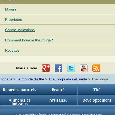
Maigrir
Propriétés
Contre-indications
Comment boire le thé rouge?
Recettes
Nous suivre
Innatia
>
Le monde du thé
>
The, propriétés et santé
> Thé rouge
Remèdes naturels
Beauté
Thé
Aliments et
Artisanat
Développement
boissons
2026 ©
Mentions Légales
|
Confidentialité et cookies
|
Contactez-nous