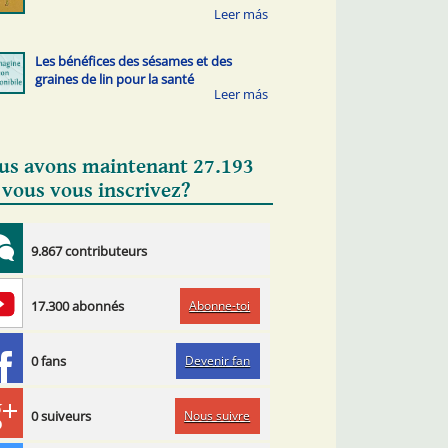
Les bénéfices des sésames et des
graines de lin pour la santé
us avons maintenant 27.193
 vous vous inscrivez?
9.867 contributeurs
Abonne-toi
17.300 abonnés
Devenir fan
0 fans
Nous suivre
0 suiveurs