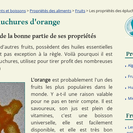
nts et boissons
>
Propriétés des aliments
>
Fruits
> Les propriétés des épluc
luchures d'orange
ide la bonne partie de ses propriétés
'autres fruits, possèdent des huiles essentielles
Pr
t pas exception à la règle. Voilà pourquoi il est
uchures, utilisez pour tirer profit des nombreuses
Al
)
Fr
L'orange
est probablement l'un des
fruits les plus populaires dans le
Hu
monde. Y a-t-il une raison valable
Mi
pour ne pas en tenir compte. Il est
savoureux, son jus est plein de
vitamines, c'est une boisson
Fr
universelle, elle est facilement
Le
disponible, et elle est très bon
noi