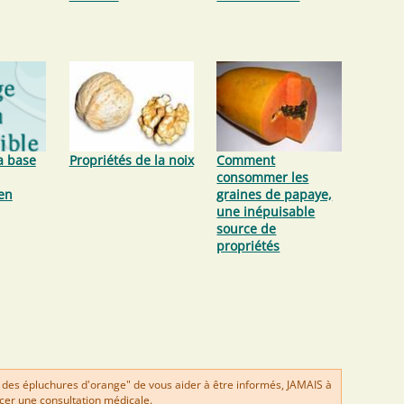
la base
Propriétés de la noix
Comment
consommer les
en
graines de papaye,
une inépuisable
source de
propriétés
 des épluchures d'orange" de vous aider à être informés, JAMAIS à
er une consultation médicale.