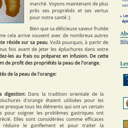
marché. Voyons maintenant de plus
san
près ses propriétés et ses vertus
Le
pour notre santé :)
épl
Bien que sa délicieuse saveur fruitée
Ab
mme cela arrive souvent avec de nombreux autres
Bill
nte réside sur sa peau
. Voilà pourquoi, à partir de
eux fois avant de jeter les épluchures dans votre
dez-les au frais ou préparez en infusion. De cette
 de profit des propriétés la peau de l'orange.
Les
tés de la peau de l'orange:
a digestion:
Dans la tradition orientale de la
pluchures d'orange étaient utilisées pour les
e presque tous les éléments qui ont un certain
s pour soigner les problèmes gastriques ont
récié. Elles sont considérées comme efficaces
, réduire le gonflement et pour traiter la