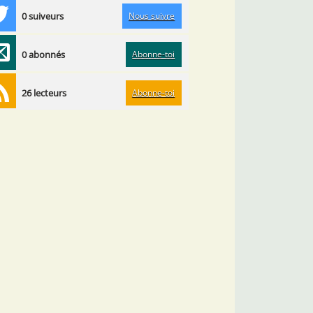
Nous suivre
0 suiveurs
Abonne-toi
0 abonnés
Abonne-toi
26 lecteurs