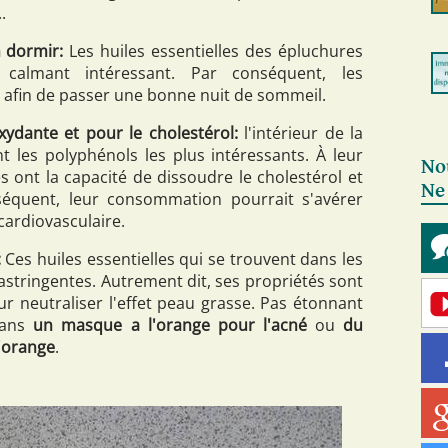
.
n dormir:
Les huiles essentielles des épluchures
calmant intéressant. Par conséquent, les
 afin de passer une bonne nuit de sommeil.
xydante et pour le cholestérol:
l'intérieur de la
t les polyphénols les plus intéressants. À leur
No
es ont la capacité de dissoudre le cholestérol et
Ne
nséquent, leur consommation pourrait s'avérer
 cardiovasculaire.
:
Ces huiles essentielles qui se trouvent dans les
stringentes. Autrement dit, ses propriétés sont
r neutraliser l'effet peau grasse. Pas étonnant
 dans
un masque a l'orange pour l'acné
ou
du
d'orange
.