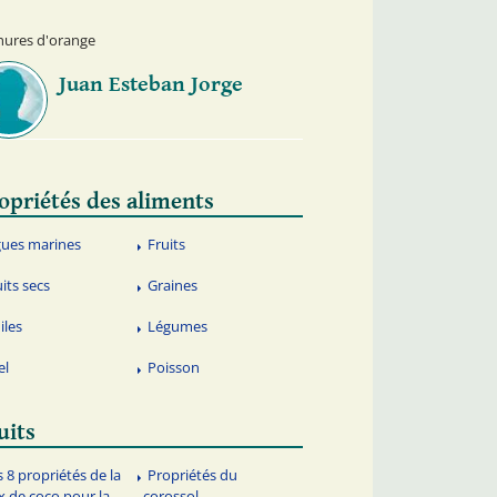
hures d'orange
Juan Esteban Jorge
opriétés des aliments
gues marines
Fruits
uits secs
Graines
iles
Légumes
el
Poisson
uits
s 8 propriétés de la
Propriétés du
x de coco pour la
corossol