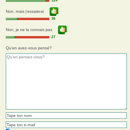
124
Non, mais j'essaierai
36
Non, je ne la connais pas
27
Qu'en avez-vous pensé?