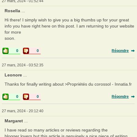
27 mars, 2024 - 01:52:44
Rosella
...
Hi there! I simply wish to give you a big thumbs up for your great
info you have right here on this post. I am returning to your website
for more
soon.
0
0
Répondre
27 mars, 2024 - 03:52:35
Leonore
...
Thanks for finally writing about >Propriétés du corossol - Innatia.fr
0
0
Répondre
27 mars, 2024 - 20:12:40
Margaret
...
I have read so many articles or reviews regarding the
blogger lovers but this article is genuinely a nice piece of writing,