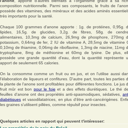
l'anone
, apporte d'autres bienfaits à l'organisme grâce à sa ric
composition nutritionnelle. Parmi ses composants, le fruits de l'ano
possède des vitamines, des minéraux et des acides aminés essentiel
très importants pour la santé.
Chaque 100 grammes d'anone apporte : 1g. de protéines, 0,95g. 
lipides, 16,5g. de glucides, 3,2g. de fibres, 58g. de cendr
alimentaires, 10,3mg de calcium, 26,9mg de phosphore, 270mg 
potassium, 0,64mg de fer, 2 IU de vitamine A, 28,5mg de vitamine 
0,10mg de thiamine, 0,06mg de riboflavine, 1,3mg de niacine, 11mg 
tryptophane, 8mg de méthionine et 60mg de lysine. De plus, el
possède une grande quantité d'eau, dont la quantité représente 
apport de seulement 65 calories.
On la consomme comme un fruit ou en jus, et on l'utilise aussi da
l'élaboration de liqueurs et confitures. D'autre part, toutes les parties 
la plante de l'anone sont profitables pour différentes fonctions. Le jus 
fruit mûr est bon
pour le foie
et a des effets diurétiques. Le thé d
feuilles d'anone ont des propriétés anti-spasmodiques, sédatives,
ant
diabétiques
et vasodilatatrices, en plus d'être anti-cancérigènes. Enfi
les graines s'utilisent pillées, comme répulsif pour insectes.
Quelques articles en rapport qui peuvent t'intéresser: