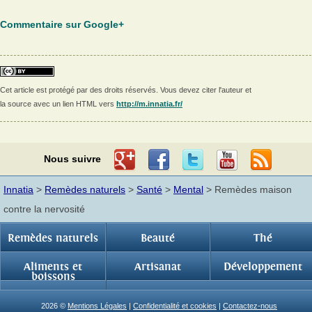
Commentaire sur Google+
Cet article est protégé par des droits réservés. Vous devez citer l'auteur et
la source avec un lien HTML vers
http://m.innatia.fr/
Nous suivre
Innatia
>
Remèdes naturels
>
Santé
>
Mental
> Remèdes maison
contre la nervosité
Remèdes naturels
Beauté
Thé
Aliments et
Artisanat
Développement
boissons
2026 ©
Mentions Légales
|
Confidentialité et cookies
|
Contactez-nous