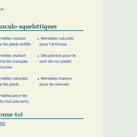
ux
sculo-squelettiques
mèdes maison
Remèdes naturels
r les pieds enflés
pour l'arthrose
mèdes maison
Des plantes pour le
tre les crampes
soin de vos pieds!
turnes
mèdes naturels
Remèdes maison
r les pieds
pour les verrues
mèdes pour les
ds mal odorants
onne-toi
ets