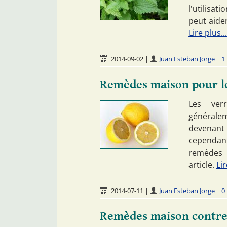
l'utilisa
peut aide
Lire plus...
2014-09-02
|
Juan Esteban Jorge
|
1
Remèdes maison pour l
Les verr
généralem
devenant 
cependant
remèdes 
article.
Lir
2014-07-11
|
Juan Esteban Jorge
|
0
Remèdes maison contre