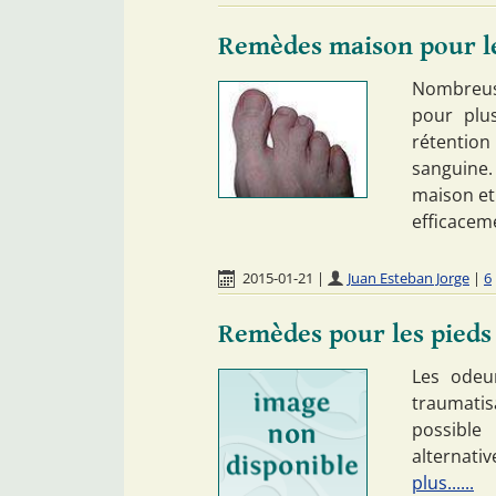
Remèdes maison pour le
Nombreuse
pour plus
rétentio
sanguine.
maison et
efficacem
2015-01-21
|
Juan Esteban Jorge
|
6
Remèdes pour les pieds
Les odeu
traumatis
possible
alternati
plus......