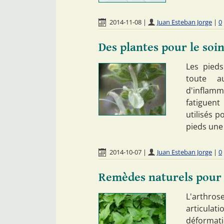
2014-11-08
|
Juan Esteban Jorge
|
0
Des plantes pour le soin
Les pied
toute a
d'inflam
fatiguent
utilisés p
pieds une
2014-10-07
|
Juan Esteban Jorge
|
0
Remèdes naturels pour 
L'arthros
articulati
déformat