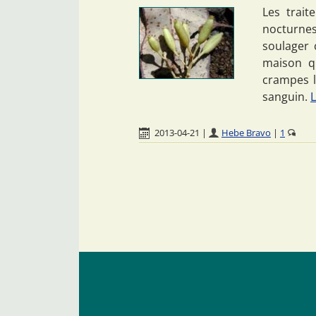
Les trait
nocturnes
soulager 
maison qu
crampes l
sanguin.
L
2013-04-21
|
Hebe Bravo
|
1