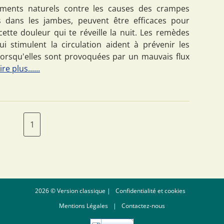
ements naturels contre les causes des crampes
 dans les jambes, peuvent être efficaces pour
cette douleur qui te réveille la nuit. Les remèdes
i stimulent la circulation aident à prévenir les
orsqu'elles sont provoquées par un mauvais flux
ire plus......
1
2026 © Version classique |
Confidentialité et cookies
Mentions Légales
|
Contactez-nous