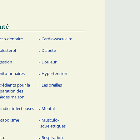
nté
cco-dentaire
Cardiovasculaire
olestérol
Diabète
gestion
Douleur
nito-urinaires
Hypertension
grédients pour la
Les oreilles
paration des
mèdes maison
ladies infectieuses
Mental
tabolisme
Musculo-
squelettiques
au
Respiration