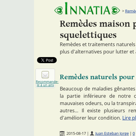
Remèd
Remèdes maison p
squelettiques
Remèdes et traitements naturels
plus d'alternatives pour lutter et
Remèdes naturels pour 
Recommande-
le à un ami
Beaucoup de maladies gênantes 
la partie inférieure de notre 
mauvaises odeurs, ou la transpirat
autres... Il existe plusieurs 
d'améliorer leur condition.
Lire pl
2015-08-17
|
Juan Esteban Jorge
|
0