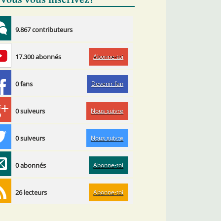
 vous vous inscrivez?
9.867 contributeurs
Abonne-toi
17.300 abonnés
Devenir fan
0 fans
Nous suivre
0 suiveurs
Nous suivre
0 suiveurs
Abonne-toi
0 abonnés
Abonne-toi
26 lecteurs