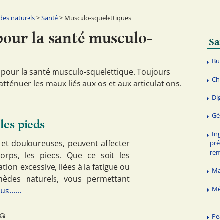
es naturels
>
Santé
> Musculo-squelettiques
our la santé musculo-
Sa
Bu
 pour la santé musculo-squelettique. Toujours
Ch
 atténuer les maux liés aux os et aux articulations.
Di
Gé
les pieds
In
et douloureuses, peuvent affecter
pré
re
corps, les pieds. Que ce soit les
ion excessive, liées à la fatigue ou
Ma
remèdes naturels, vous permettant
Mé
us......
Pe