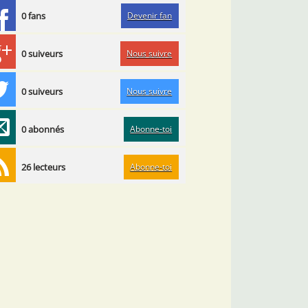
Devenir fan
0 fans
Nous suivre
0 suiveurs
Nous suivre
0 suiveurs
Abonne-toi
0 abonnés
Abonne-toi
26 lecteurs