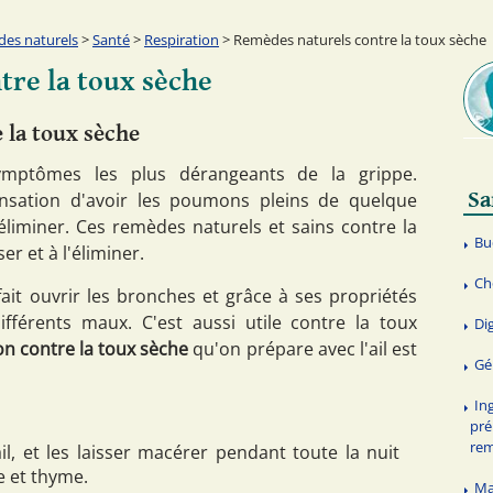
es naturels
>
Santé
>
Respiration
> Remèdes naturels contre la toux sèche
tre la toux sèche
 la toux sèche
mptômes les plus dérangeants de la grippe.
Sa
nsation d'avoir les poumons pleins de quelque
éliminer. Ces remèdes naturels et sains contre la
Bu
er et à l'éliminer.
Ch
fait ouvrir les bronches et grâce à ses propriétés
ifférents maux. C'est aussi utile contre la toux
Di
n contre la toux sèche
qu'on prépare avec l'ail est
Gé
In
pré
re
il, et les laisser macérer pendant toute la nuit
e et thyme.
Ma