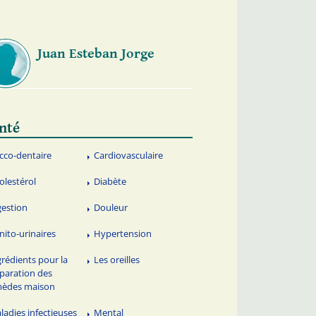
Juan Esteban Jorge
nté
cco-dentaire
Cardiovasculaire
olestérol
Diabète
gestion
Douleur
nito-urinaires
Hypertension
grédients pour la
Les oreilles
paration des
mèdes maison
ladies infectieuses
Mental