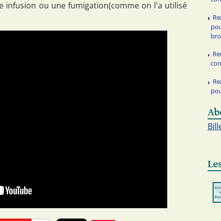
ne infusion ou une fumigation(comme on l'a utilisé
Re
pou
br
Re
con
Re
pou
Ab
Bill
Les