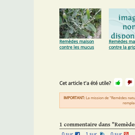
Remèdes maison
Remèdes ma
contre les mucus
contre la gri
Cet article t'a été utile?
IMPORTANT:
La mission de "Remèdes nature
remplac
1 commentaire dans "Remèdes 
0 sur
1 sur
0 sur