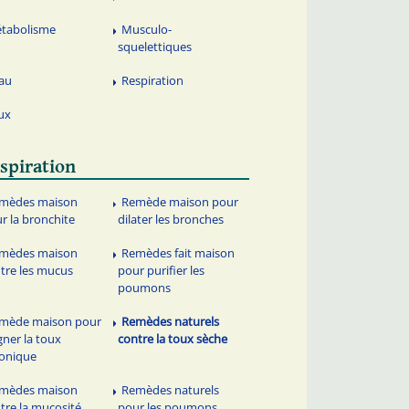
tabolisme
Musculo-
squelettiques
au
Respiration
ux
spiration
mèdes maison
Remède maison pour
r la bronchite
dilater les bronches
mèdes maison
Remèdes fait maison
tre les mucus
pour purifier les
poumons
mède maison pour
Remèdes naturels
gner la toux
contre la toux sèche
onique
mèdes maison
Remèdes naturels
tre la mucosité
pour les poumons