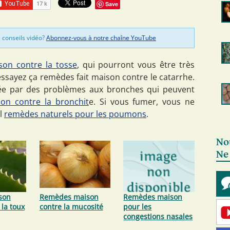
Save
 conseils vidéo?
Abonnez-vous à notre chaîne YouTube
son contre la tosse
, qui pourront vous être très
 essayez ça remèdes fait maison contre le catarrhe.
sée par des problèmes aux bronches qui peuvent
on contre la bronchit
e. Si vous fumer, vous ne
il
remèdes naturels pour les poumons
.
No
Ne
son
Remèdes maison
Remèdes maison
 la toux
contre la mucosité
pour les
congestions nasales