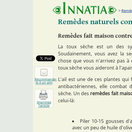
Remèd
Remèdes naturels con
Remèdes fait maison contre
La toux sèche est un des sy
Soudainement, vous avez la se
chose que vous n'arrivez pas à 
toux sèche vous aideront à l'apais
L'ail est une de ces plantes qui 
Recommande-
le à un ami
antibactériennes, elle combat d
sèche. Un des
remèdes fait maiso
celui-là:
Imprimez
l'article
Piler 10-15 gousses d'a
avec un peu de huile d'oliv