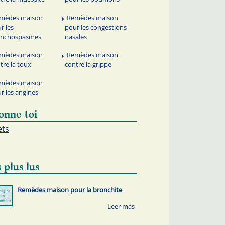
mèdes maison
Remèdes maison
r les
pour les congestions
onchospasmes
nasales
mèdes maison
Remèdes maison
tre la toux
contre la grippe
mèdes maison
r les angines
onne-toi
ets
 plus lus
Remèdes maison pour la bronchite