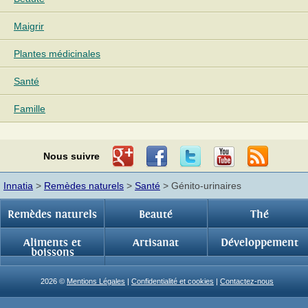
Maigrir
Plantes médicinales
Santé
Famille
Nous suivre
Innatia
>
Remèdes naturels
>
Santé
> Génito-urinaires
Remèdes naturels
Beauté
Thé
Aliments et
Artisanat
Développement
boissons
2026 ©
Mentions Légales
|
Confidentialité et cookies
|
Contactez-nous