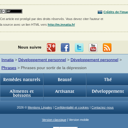
Crédits de l'ima
Cet article est protégé par des droits réservés. Vous devez citer l'auteur et
la source avec un lien HTML vers
http://m.innatia.fr/
Nous suivre
Innatia
>
Développement personnel
>
Développement personnel
>
Phrases
> Phrases pour sortir de la dépression
Remèdes naturels
Beauté
Thé
Aliments et
Artisanat
Développement
boissons
2026 ©
Mentions Légales
|
Confidentialité et cookies
|
Contactez-nous
Version classique
| Version mobile