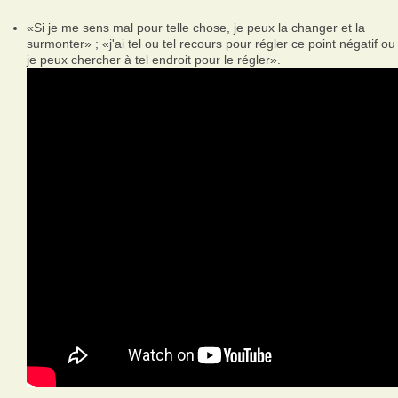
«Si je me sens mal pour telle chose, je peux la changer et la
surmonter» ; «j'ai tel ou tel recours pour régler ce point négatif ou
je peux chercher à tel endroit pour le régler».