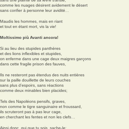
sans une plainte de sa lèvre transie,
comme les nuages désirent avidement le désert
sans confier à personne leur avidité…
Maudis les hommes, mais en riant
et tout en étant mort, vis la vie!
Moltissimo più Avanti ancora!
Si au lieu des stupides panthères
et des lions inflexibles et stupides,
on enferme dans une cage deux maigres garçons
dans cette fragile prison des fauves,
Ils ne resteront pas étendus des nuits entières
sur la paille douillette de leurs couches
sans plus d’espoirs, sans réactions
comme deux minables bien placides;
Tels des Napoléons pensifs, graves,
non comme le tigre sanguinaire et froussard,
ils scruteront pas à pas leur cage,
en cherchant les fentes et non les clefs…
Ainsi donc, qui que tu sois, sache-le: