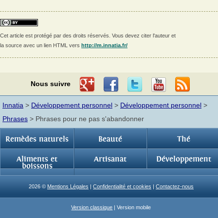
Cet article est protégé par des droits réservés. Vous devez citer l'auteur et
la source avec un lien HTML vers
http://m.innatia.fr/
Nous suivre
Innatia
>
Développement personnel
>
Développement personnel
>
Phrases
> Phrases pour ne pas s'abandonner
Remèdes naturels
Beauté
Thé
Aliments et
Artisanat
Développement
boissons
2026 ©
Mentions Légales
|
Confidentialité et cookies
|
Contactez-nous
Version classique
| Version mobile