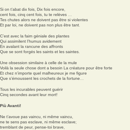
Si on t’abat dix fois, Dix fois encore,
cent fois, cinq cent fois, tu te relèves …
Tes chutes alors ne doivent pas être si violentes
Et par loi, ne doivent pas non plus être tant.
C’est avec la faim géniale des plantes
Qui assimilent l’humus avidement
En avalant la rancune des affronts
Que se sont forgés les saints et les saintes.
Une obsession similaire à celle de la mule
Voilà la seule chose dont a besoin La créature pour être forte
Et chez n’importe quel malheureux je me figure
Que s’émoussent les crochets de la fortune…
Tous les incurables peuvent guérir
Cinq secondes avant leur mort!
Più Avanti!
Ne t’avoue pas vaincu, ni même vaincu,
ne te sens pas esclave, ni même esclave;
tremblant de peur, pense-toi brave,