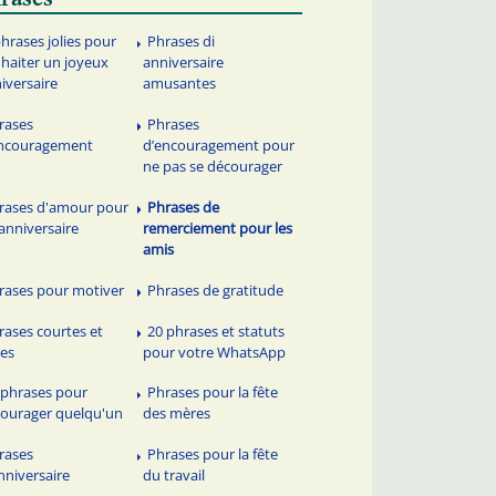
phrases jolies pour
Phrases di
haiter un joyeux
anniversaire
iversaire
amusantes
rases
Phrases
encouragement
d’encouragement pour
ne pas se décourager
rases d'amour pour
Phrases de
anniversaire
remerciement pour les
amis
rases pour motiver
Phrases de gratitude
rases courtes et
20 phrases et statuts
les
pour votre WhatsApp
 phrases pour
Phrases pour la fête
ourager quelqu'un
des mères
rases
Phrases pour la fête
nniversaire
du travail