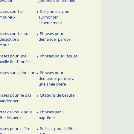
ivation
journée des femmes
rases courtes
Des phrases pour
amoureux
surmonter
l'énervement
rases courtes sur
Phrases pour
 déceptions
demander pardon
amour
rases pour une
Phrases pour Pâques
velle fin d’année
rases sur la douleur
Phrases pour
demander pardon à
une amie chère
rases pour ne pas
Citations de beauté
bandonner
rtes de vœux pour
Phrases per il
fête des pères
baptême
rases pour la fête
Poésies pour la fête