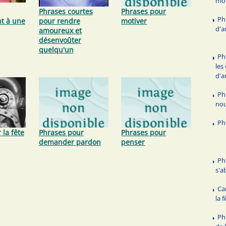
mot
Phrases courtes
Phrases pour
Ph
t à une
pour rendre
motiver
d'
amoureux et
désenvoûter
quelqu'un
Ph
les
d'
Ph
nou
Ph
 la fête
Phrases pour
Phrases pour
demander pardon
penser
Ph
s'a
Ca
la 
Ph