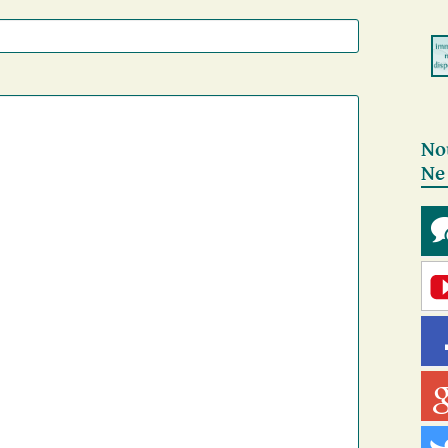
No
Ne