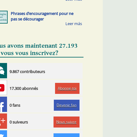
Phrases d’encouragement pour ne
pas se décourager
us avons maintenant 27.193
 vous vous inscrivez?
9.867 contributeurs
Abonne-toi
17.300 abonnés
Devenir fan
0 fans
Nous suivre
0 suiveurs