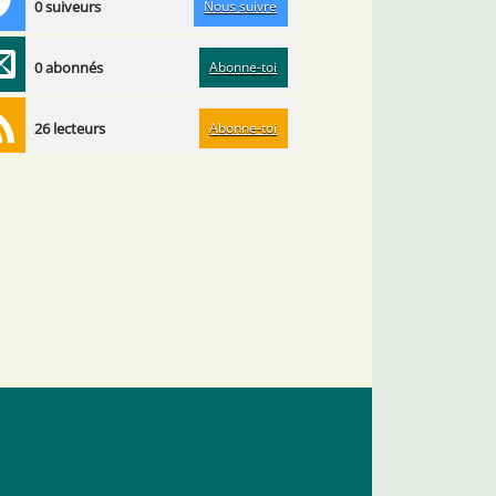
Nous suivre
0 suiveurs
Abonne-toi
0 abonnés
Abonne-toi
26 lecteurs