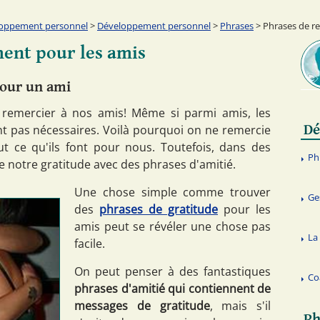
oppement personnel
>
Développement personnel
>
Phrases
> Phrases de r
ent pour les amis
our un ami
 remercier à nos amis! Même si parmi amis, les
Dé
 pas nécessaires. Voilà pourquoi on ne remercie
t ce qu'ils font pour nous. Toutefois, dans des
Ph
e notre gratitude avec des phrases d'amitié.
Une chose simple comme trouver
Ge
des
phrases de gratitude
pour les
amis peut se révéler une chose pas
La 
facile.
On peut penser à des fantastiques
Co
phrases d'amitié qui contiennent de
messages de gratitude
, mais s'il
Ph