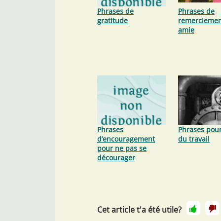
Phrases de
Phrases de
gratitude
remerciemen
amie
Phrases
Phrases pour
d’encouragement
du travail
pour ne pas se
décourager
Cet article t'a été utile?