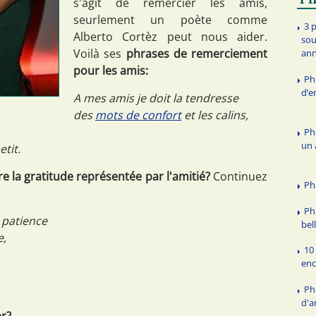
s'agit de remercier les amis,
seurlement un poète comme
3 
Alberto Cortèz peut nous aider.
sou
Voilà ses
phrases de remerciement
ann
pour les amis:
Ph
d’
A mes amis je doit la tendresse
des
mots de confort
et les calins,
Ph
un 
etit.
 la gratitude représentée par l'amitié?
Continuez
Ph
Ph
 patience
bel
e,
10
enc
Ph
d'a
er?