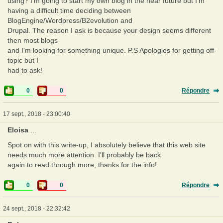
using? I'm going to start my own blog in the near future but I'm
having a difficult time deciding between
BlogEngine/Wordpress/B2evolution and
Drupal. The reason I ask is because your design seems different
then most blogs
and I'm looking for something unique. P.S Apologies for getting off-
topic but I
had to ask!
0
0
Répondre
17 sept., 2018 - 23:00:40
Eloisa
...
Spot on with this write-up, I absolutely believe that this web site
needs much more attention. I'll probably be back
again to read through more, thanks for the info!
0
0
Répondre
24 sept., 2018 - 22:32:42