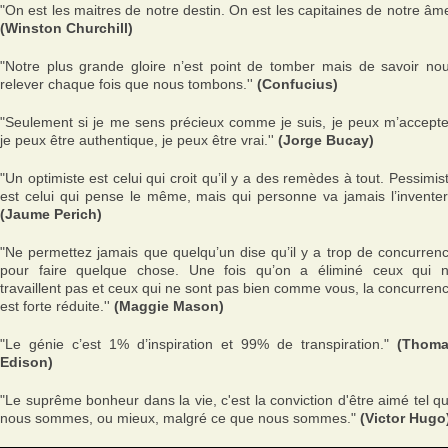
"On est les maitres de notre destin. On est les capitaines de notre âm
(Winston Churchill)
"Notre plus grande gloire n’est point de tomber mais de savoir no
relever chaque fois que nous tombons.'
'
(Confucius)
"Seulement si je me sens précieux comme je suis, je peux m’accepte
je peux être authentique, je peux être vrai.''
(Jorge Bucay)
"Un optimiste est celui qui croit qu’il y a des remèdes à tout. Pessimis
est celui qui pense le même, mais qui personne va jamais l’inventer.
(Jaume Perich)
"Ne permettez jamais que quelqu’un dise qu’il y a trop de concurren
pour faire quelque chose. Une fois qu’on a éliminé ceux qui 
travaillent pas et ceux qui ne sont pas bien comme vous, la concurren
est forte réduite.''
(Maggie Mason)
"Le génie c’est 1% d’inspiration et 99% de transpiration."
(Thom
Edison)
"Le suprême bonheur dans la vie, c'est la conviction d'être aimé tel q
nous sommes, ou mieux, malgré ce que nous sommes."
(Victor Hugo