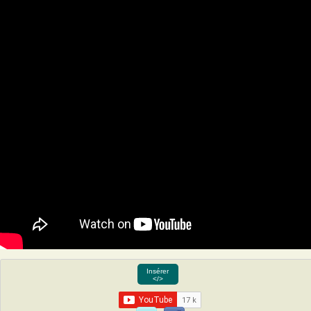
Insérer
</>