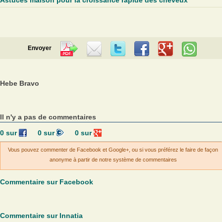
Astuces maison pour la croissance rapide des cheveux
Envoyer
Hebe Bravo
Il n'y a pas de commentaires
0
sur
0
sur
0
sur
Vous pouvez commenter de Facebook et Google+, ou si vous préférez le faire de façon
anonyme à partir de notre système de commentaires
Commentaire sur Facebook
Commentaire sur Innatia