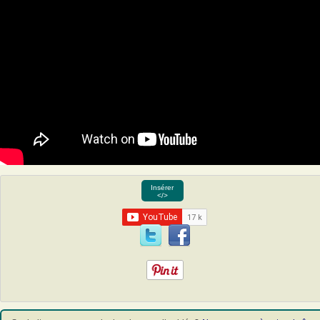
Insérer
</>