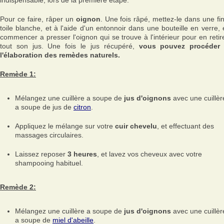
indispensable, lors de la première étape.
Pour ce faire, râper un
oignon
. Une fois râpé, mettez-le dans une fi
toile blanche, et à l'aide d'un entonnoir dans une bouteille en verre, 
commencer a presser l'oignon qui se trouve à l'intérieur pour en retir
tout son jus. Une fois le jus récupéré,
vous pouvez procéder
l'élaboration des remèdes naturels.
Remède 1:
Mélangez une cuillère a soupe de
jus d'oignons
avec une cuillèr
a soupe de jus de
citron
.
Appliquez le mélange sur votre
cuir chevelu
, et effectuant des
massages circulaires.
Laissez reposer
3 heures
, et lavez vos cheveux avec votre
shampooing habituel.
Remède 2:
Mélangez une cuillère a soupe de
jus d'oignons
avec une cuillèr
a soupe de
miel d'abeille
.