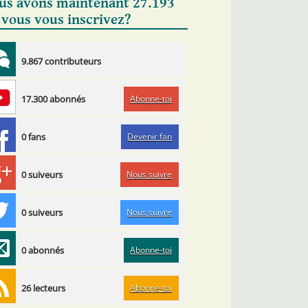
us avons maintenant 27.193
 vous vous inscrivez?
9.867 contributeurs
Abonne-toi
17.300 abonnés
Devenir fan
0 fans
Nous suivre
0 suiveurs
Nous suivre
0 suiveurs
Abonne-toi
0 abonnés
Abonne-toi
26 lecteurs