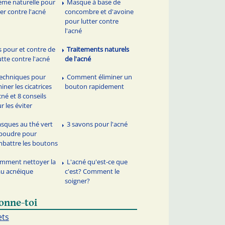
ème naturelle pour
Masque à base de
ter contre l'acné
concombre et d'avoine
pour lutter contre
l'acné
s pour et contre de
Traitements naturels
lutte contre l'acné
de l'acné
techniques pour
Comment éliminer un
miner les cicatrices
bouton rapidement
cné et 8 conseils
r les éviter
sques au thé vert
3 savons pour l'acné
poudre pour
battre les boutons
mment nettoyer la
L'acné qu'est-ce que
u acnéique
c'est? Comment le
soigner?
onne-toi
ets