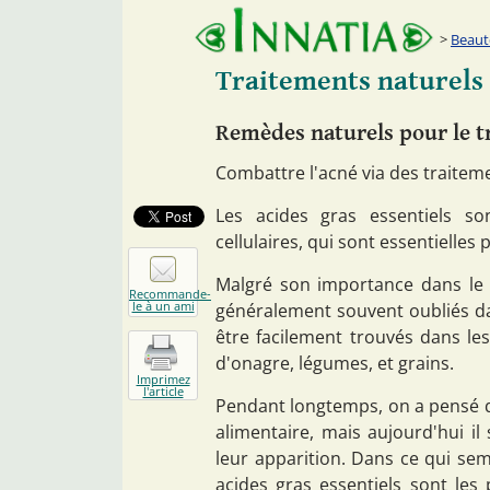
Beaut
Traitements naturels 
Remèdes naturels pour le t
Combattre l'acné via des traitem
Les acides gras essentiels so
cellulaires, qui sont essentielles
Malgré son importance dans le 
Recommande-
le à un ami
généralement souvent oubliés da
être facilement trouvés dans le
d'onagre, légumes, et grains.
Imprimez
l'article
Pendant longtemps, on a pensé qu
alimentaire, mais aujourd'hui il
leur apparition. Dans ce qui sem
acides gras essentiels sont les