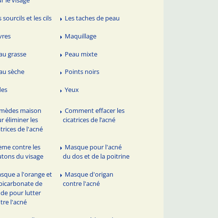
 sourcils et les cils
Les taches de peau
vres
Maquillage
au grasse
Peau mixte
au sèche
Points noirs
des
Yeux
mèdes maison
Comment effacer les
r éliminer les
cicatrices de l’acné
atrices de l'acné
ème contre les
Masque pour l'acné
tons du visage
du dos et de la poitrine
sque a l'orange et
Masque d'origan
bicarbonate de
contre l'acné
de pour lutter
tre l'acné