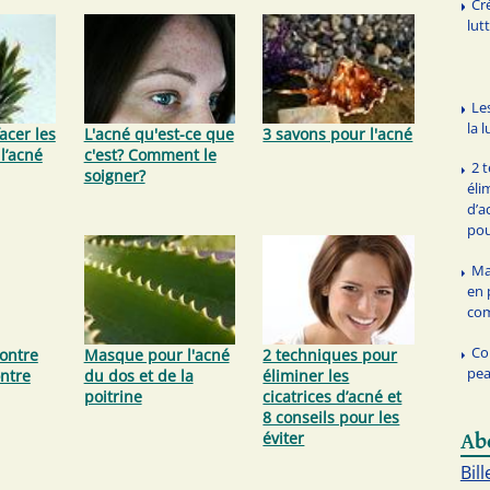
Cr
lut
Le
la 
cer les
L'acné qu'est-ce que
3 savons pour l'acné
 l’acné
c'est? Comment le
2 
soigner?
éli
d’a
pou
Ma
en 
com
Co
contre
Masque pour l'acné
2 techniques pour
pea
ontre
du dos et de la
éliminer les
poitrine
cicatrices d’acné et
8 conseils pour les
éviter
Ab
Bill