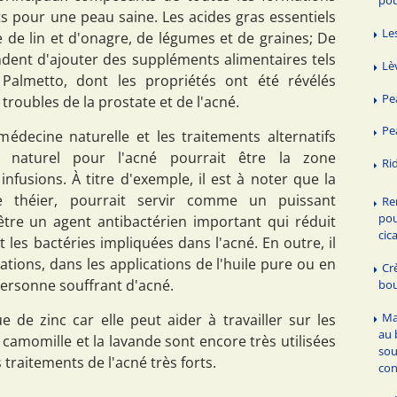
ts pour une peau saine. Les acides gras essentiels
Les
e de lin et d'onagre, de légumes et de graines; De
dent d'ajouter des suppléments alimentaires tels
Lè
almetto, dont les propriétés ont été révélés
Pe
troubles de la prostate et de l'acné.
Pe
médecine naturelle et les traitements alternatifs
naturel pour l'acné pourrait être la zone
Ri
 infusions. À titre d'exemple, il est à noter que la
 de théier, pourrait servir comme un puissant
Re
pou
'être un agent antibactérien important qui réduit
cic
 les bactéries impliquées dans l'acné. En outre, il
ations, dans les applications de l'huile pure ou en
Cr
 personne souffrant d'acné.
bou
Ma
e de zinc car elle peut aider à travailler sur les
au 
a camomille et la lavande sont encore très utilisées
sou
traitements de l'acné très forts.
con