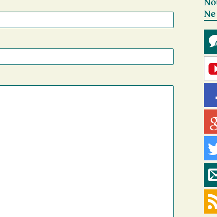
No
Ne