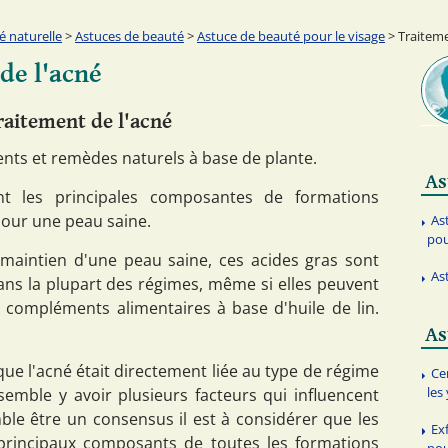
é naturelle
>
Astuces de beauté
>
Astuce de beauté pour le visage
> Traiteme
de l'acné
raitement de l'acné
ents et remèdes naturels à base de plante.
As
nt les principales composantes de formations
 pour une peau saine.
As
pou
maintien d'une peau saine, ces acides gras sont
As
ns la plupart des régimes, même si elles peuvent
s compléments alimentaires à base d'huile de lin.
As
e l'acné était directement liée au type de régime
Ce
les
 semble y avoir plusieurs facteurs qui influencent
ble être un consensus il est à considérer que les
Ex
 principaux composants de toutes les formations
pou