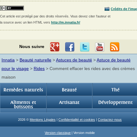
Crédits de l'ima
Cet article est protégé par des droits réservés. Vous devez citer l'auteur et
la source avec un lien HTML vers
http://m.innatia.fr/
Nous suivre
Innatia
>
Beauté naturelle
>
Astuces de beauté
>
Astuce de beauté
pour le visage
>
Rides
> Comment effacer les rides avec des crèmes
maison
Remèdes naturels
Beauté
Thé
Aliments et
Artisanat
Développement
boissons
2026 ©
Mentions Légales
|
Confidentialité et cookies
|
Contactez-nous
Version classique
| Version mobile