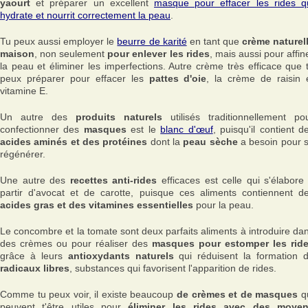
yaourt
et préparer un excellent
masque pour effacer les rides q
hydrate et nourrit correctement la peau
.
Tu peux aussi employer le
beurre de karité
en tant que
crème naturel
maison
, non seulement
pour enlever les rides
, mais aussi pour affin
la peau et éliminer les imperfections. Autre crème très efficace que 
peux préparer pour effacer les
pattes d'oie
, la crème de raisin 
vitamine E.
Un autre des
produits naturels
utilisés traditionnellement po
confectionner des
masques
est le
blanc d'œuf
, puisqu'il contient d
acides aminés et des protéines
dont la
peau sèche
a besoin pour 
régénérer.
Une autre des
recettes anti-rides
efficaces est celle qui s'élabore
partir d'avocat et de carotte, puisque ces aliments contiennent d
acides gras et des vitamines essentielles
pour la peau.
Le concombre et la tomate sont deux parfaits aliments à introduire da
des crèmes ou pour réaliser des
masques pour estomper les rid
grâce à leurs
antioxydants naturels
qui réduisent la formation 
radicaux libres
, substances qui favorisent l'apparition de rides.
Comme tu peux voir, il existe beaucoup
de crèmes et de masques
q
peuvent t'être utiles pour
éliminer les rides avec des moye