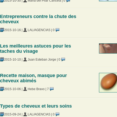
2015-10-30
|
María del Pilar Cancela
|
0
Entrepreneurs contre la chute des
cheveux
2015-10-16
|
LAL/AGENCIAS
|
0
Les meilleures astuces pour les
taches du visage
2015-10-10
|
Juan Esteban Jorge
|
0
Recette maison, masque pour
cheveux abimés
2015-10-06
|
Hebe Bravo
|
7
Types de cheveux et leurs soins
2015-09-24
|
LAL/AGENCIAS
|
0