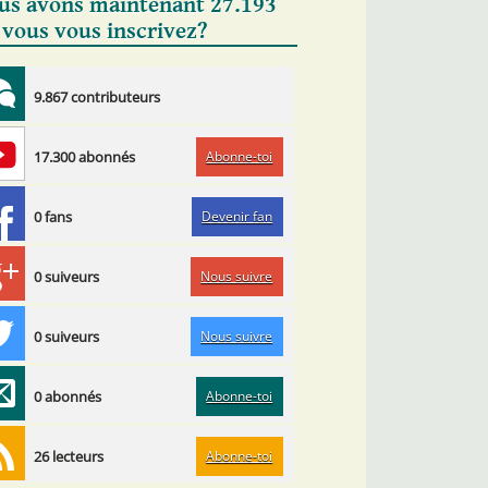
us avons maintenant 27.193
 vous vous inscrivez?
9.867 contributeurs
Abonne-toi
17.300 abonnés
Devenir fan
0 fans
Nous suivre
0 suiveurs
Nous suivre
0 suiveurs
Abonne-toi
0 abonnés
Abonne-toi
26 lecteurs