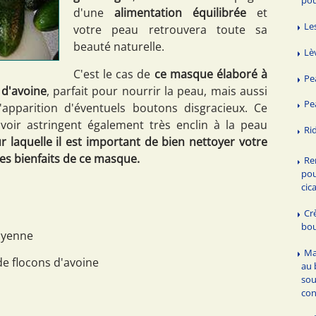
d'une
alimentation équilibrée
et
Les
votre peau retrouvera toute sa
beauté naturelle.
Lè
C'est le cas de
ce masque élaboré à
Pe
 d'avoine
, parfait pour nourrir la peau, mais aussi
Pe
l'apparition d'éventuels boutons disgracieux. Ce
ir astringent également très enclin à la peau
Ri
r laquelle il est important de bien nettoyer votre
des bienfaits de ce masque.
Re
pou
cic
Cr
bou
oyenne
Ma
de flocons d'avoine
au 
sou
con