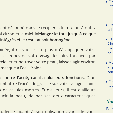
Cr
lut
Le
nt découpé dans le récipient du mixeur. Ajoutez
la 
i-citron et le miel.
Mélangez le tout jusqu'à ce que
2 
intégrés et le résultat soit homogène.
éli
d’a
inée, il ne vous reste plus qu'à appliquer votre
pou
es zones de votre visage les plus touchées par
olier et nettoyer votre peau, laissez agir environ
Ma
en 
 masque à l'eau froide.
com
ontre l'acné, car il a plusieurs fonctions.
D'un
Co
combattre l'excès de graisse sur votre visage. Il aide
pea
e cellules mortes. Et d'ailleurs, il est d'ailleurs
ucir la peau, de par ses deux caractéristiques
Ab
.
Bill
udence quant à son utilisation avant de vous