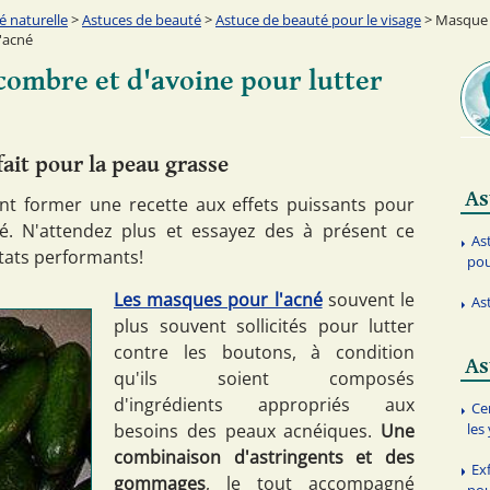
é naturelle
>
Astuces de beauté
>
Astuce de beauté pour le visage
> Masque 
l'acné
combre et d'avoine pour lutter
fait pour la peau grasse
As
nt former une recette aux effets puissants pour
né. N'attendez plus et essayez des à présent ce
As
tats performants!
pou
Les masques pour l'acné
souvent le
As
plus souvent sollicités pour lutter
contre les boutons, à condition
As
qu'ils soient composés
d'ingrédients appropriés aux
Ce
besoins des peaux acnéiques.
Une
les
combinaison d'astringents et des
Ex
gommages
, le tout accompagné
pou