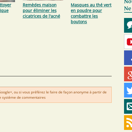
No
toyer
Remèdes maison
Masques au thé vert
Ne
ique
pour éliminer les
en poudre pour
cicatrices de l'acné
combattre les
boutons
gle+, ou si vous préférez le faire de façon anonyme à partir de
e système de commentaires