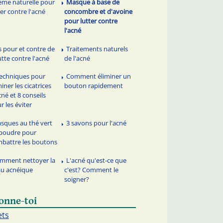
ème naturelle pour
Masque à base de
ter contre l'acné
concombre et d'avoine
pour lutter contre
l'acné
s pour et contre de
Traitements naturels
lutte contre l'acné
de l'acné
techniques pour
Comment éliminer un
miner les cicatrices
bouton rapidement
cné et 8 conseils
r les éviter
sques au thé vert
3 savons pour l'acné
poudre pour
battre les boutons
mment nettoyer la
L'acné qu'est-ce que
u acnéique
c'est? Comment le
soigner?
onne-toi
ets