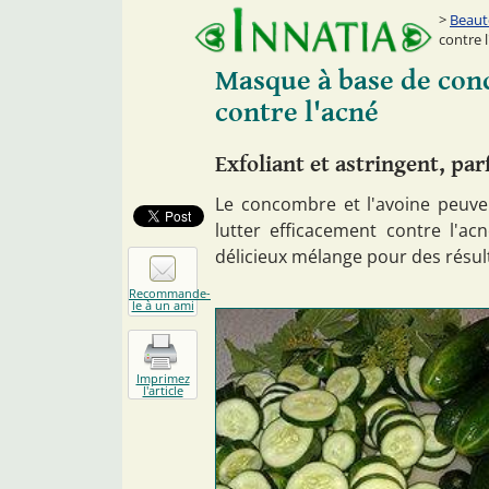
Beaut
contre 
Masque à base de con
contre l'acné
Exfoliant et astringent, par
Le concombre et l'avoine peuve
lutter efficacement contre l'ac
délicieux mélange pour des résul
Recommande-
le à un ami
Imprimez
l'article