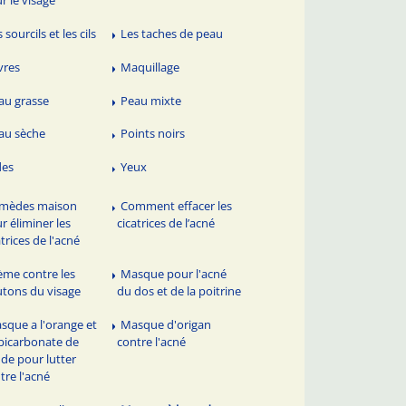
 sourcils et les cils
Les taches de peau
vres
Maquillage
au grasse
Peau mixte
au sèche
Points noirs
des
Yeux
mèdes maison
Comment effacer les
r éliminer les
cicatrices de l’acné
atrices de l'acné
ème contre les
Masque pour l'acné
tons du visage
du dos et de la poitrine
sque a l'orange et
Masque d'origan
bicarbonate de
contre l'acné
de pour lutter
tre l'acné