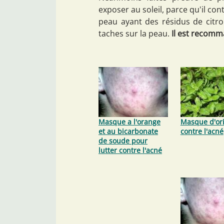
exposer au soleil, parce qu'il cont
peau ayant des résidus de citr
taches sur la peau.
Il est recomma
Masque a l'orange
Masque d'or
et au bicarbonate
contre l'acné
de soude pour
lutter contre l'acné