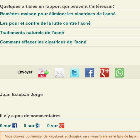
Quelques articles en rapport qui peuvent t'intéresser:
Remèdes maison pour éliminer les cicatrices de l'acné
Les pour et contre de la lutte contre l'acné
Traitements naturels de l'acné
Comment effacer les cicatrices de l’acné
Envoyer
Juan Esteban Jorge
Il n'y a pas de commentaires
0
sur
0
sur
0
sur
Vous pouvez commenter de Facebook et Google+, ou si vous préférez le faire de façon