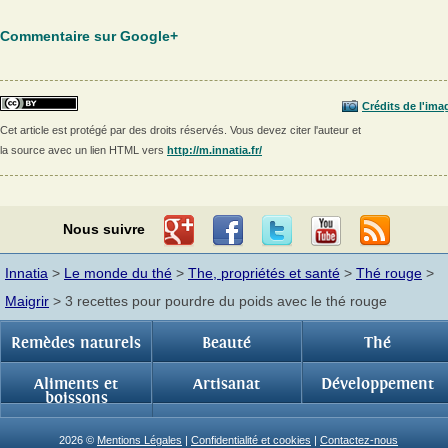
Commentaire sur Google+
Crédits de l'ima
Cet article est protégé par des droits réservés. Vous devez citer l'auteur et
la source avec un lien HTML vers
http://m.innatia.fr/
Nous suivre
Innatia
>
Le monde du thé
>
The, propriétés et santé
>
Thé rouge
>
Maigrir
> 3 recettes pour pourdre du poids avec le thé rouge
Remèdes naturels
Beauté
Thé
Aliments et
Artisanat
Développement
boissons
2026 ©
Mentions Légales
|
Confidentialité et cookies
|
Contactez-nous