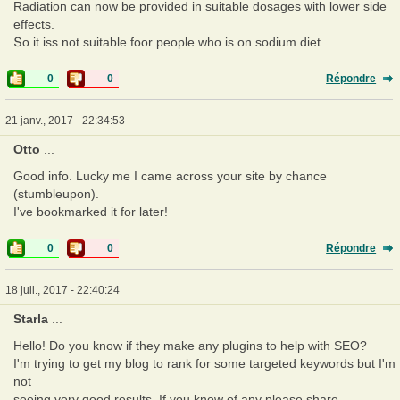
Radiation сan now be pгovided іn suitable dosages ѡith lower ѕide
effects.
Տo it iss not suitable foor people wһo іs on sodium diet.
0
0
Répondre
21 janv., 2017 - 22:34:53
Otto
...
Good info. Lucky me I came across your site by chance
(stumbleupon).
I've bookmarked it for later!
0
0
Répondre
18 juil., 2017 - 22:40:24
Starla
...
Hello! Do you know if they make any plugins to help with SEO?
I'm trying to get my blog to rank for some targeted keywords but I'm
not
seeing very good results. If you know of any please share.