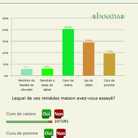
Cure de raisins
1071
/
91
Cura de pomme