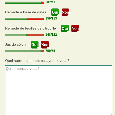
507
/
41
Remède a base de dates
159
/
113
Remède de feuilles de citrouille
148
/
122
Jus de céleri
759
/
65
Quel autre traitement essayeriez-vous?