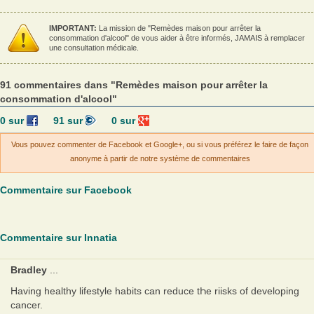
IMPORTANT:
La mission de "Remèdes maison pour arrêter la
consommation d'alcool" de vous aider à être informés, JAMAIS à remplacer
une consultation médicale.
91 commentaires dans "Remèdes maison pour arrêter la
consommation d'alcool"
0
sur
91
sur
0
sur
Vous pouvez commenter de Facebook et Google+, ou si vous préférez le faire de façon
anonyme à partir de notre système de commentaires
Commentaire sur Facebook
Commentaire sur Innatia
Bradley
...
Having healthy lifestyle habits сan reduce tҺe riisks of developing
cancer.