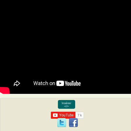
Insérer
</>