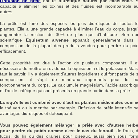
l'infusion de prêle
est le diurétique naturel par excellence.
S
capacité à éliminer les toxines et des fluides est incomparable a
autres.
La prêle est l'une des espèces les plus diurétiques de toutes l
plantes. Elle a une grande capacité à éliminer l'eau du corps, jusqu
augmenter la miction de 30% de plus que d'habitude. Son n
scientifique
Equisetum arvense
apparaît généralement dans 
composition de la plupart des produits vendus pour perdre du poi
efficacement.
Cette propriété est due à l'action de plusieurs composants, il e
nécessaire de mettre en évidence la equisetonin et le potassium. Mais 
faut le savoir, il y a également d'autres ingrédients qui font partie de 
composition, il s'agit de minéraux importants pour le b
fonctionnement du corps. Le calcium, le magnésium, l'acide ascorbiq
et l'acide caféique qui sont présents en grande partie dans la prêle.
Lorsqu'elle est combiné avec d'autres plantes médicinales comm
le thé vert ou la menthe par exemple, l'infusion de prêle intensifie s
avantages diurétiques et détoxiquant.
Vous pouvez également mélanger la prêle avec d'autres herb
pour perdre du poids comme c'est le cas du fenouil
, de l'anis, 
fucus, du lin ou des graines pour oiseaux, aussi bien sous for