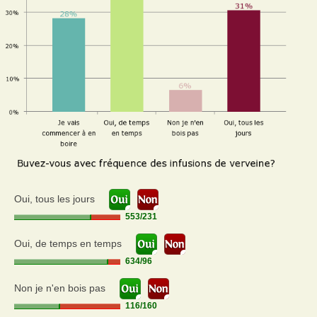
Oui, tous les jours
553
/
231
Oui, de temps en temps
634
/
96
Non je n'en bois pas
116
/
160