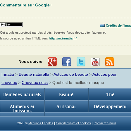
Commentaire sur Google+
Crédits de l'ima
Cet article est protégé par des droits réservés. Vous devez citer l'auteur et
la source avec un lien HTML vers
http://m.innatia.fr/
Nous suivre
Innatia
>
Beauté naturelle
>
Astuces de beauté
>
Astuces pour
cheveux
>
Cheveux secs
> Quel est le meilleur masque
Remèdes naturels
Beauté
Thé
Aliments et
Artisanat
Développement
boissons
2026 ©
Mentions Légales
|
Confidentialité et cookies
|
Contactez-nous