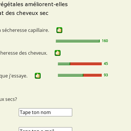
a sécheresse capillaire.
160
écheresse des cheveux.
45
 que j'essaye.
93
ux secs?