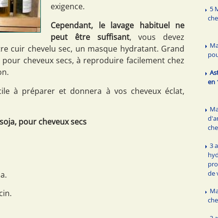
exigence.
5 
che
Cependant, le lavage habituel ne
peut être suffisant
, vous devez
Ma
tre cuir chevelu sec, un masque hydratant. Grand
pou
pour cheveux secs, à reproduire facilement chez
on.
As
en 
ile à préparer et donnera à vos cheveux éclat,
Ma
d'
soja, pour cheveux secs
che
3 
hyd
pro
de 
ja.
Ma
cin.
che