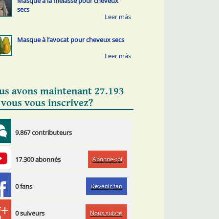
Masque à la mélasse pour cheveux
secs
Masque à l’avocat pour cheveux secs
us avons maintenant 27.193
 vous vous inscrivez?
9.867 contributeurs
Abonne-toi
17.300 abonnés
Devenir fan
0 fans
Nous suivre
0 suiveurs