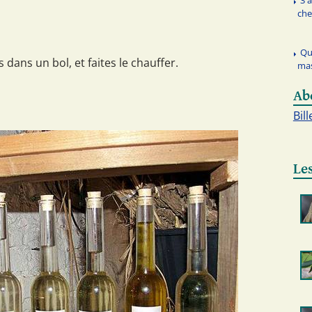
3 
che
Qu
 dans un bol, et faites le chauffer.
ma
Ab
Bill
Les