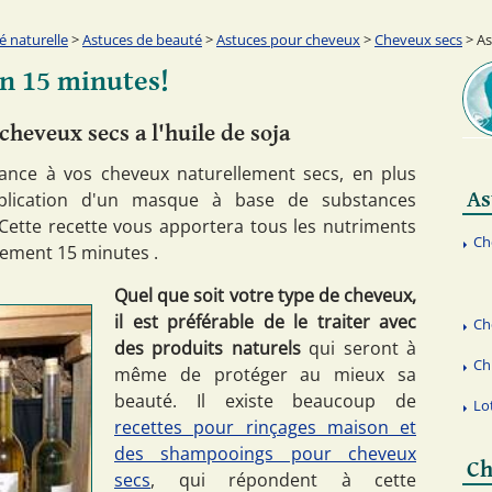
é naturelle
>
Astuces de beauté
>
Astuces pour cheveux
>
Cheveux secs
> As
n 15 minutes!
heveux secs a l'huile de soja
lance à vos cheveux naturellement secs, en plus
As
application d'un masque à base de substances
 Cette recette vous apportera tous les nutriments
Ch
ement 15 minutes .
Quel que soit votre type de cheveux,
il est préférable de le traiter avec
Ch
des produits naturels
qui seront à
Ch
même de protéger au mieux sa
beauté. Il existe beaucoup de
Lo
recettes pour rinçages maison et
des shampooings pour cheveux
Ch
secs
, qui répondent à cette