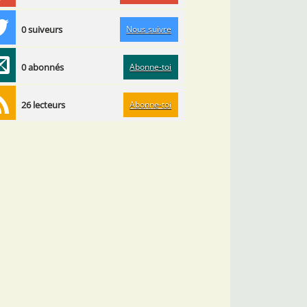
Nous suivre
0 suiveurs
Abonne-toi
0 abonnés
Abonne-toi
26 lecteurs