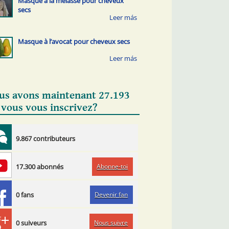
Masque à la mélasse pour cheveux
secs
Masque à l’avocat pour cheveux secs
us avons maintenant 27.193
 vous vous inscrivez?
9.867 contributeurs
Abonne-toi
17.300 abonnés
Devenir fan
0 fans
Nous suivre
0 suiveurs