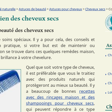
é naturelle
>
Astuces de beauté
>
Astuces pour cheveux
>
Cheveux secs
> Co
tien des cheveux secs
eauté des cheveux secs
soins spéciaux. Il y a pour cela, des conseils et
As
 pratique, si votre but est de maintenir ou
ution se trouve dans ces quelques remèdes maison,
Ch
 brillance à votre chevelure.
Quel que soit votre type de cheveux,
il est préférable que vous le traitiez
Ch
avec des produits naturels qui
Ch
protègeront au mieux sa beauté. Il y
a beaucoup de bonnes
recettes
Lo
avec des rinçages maison et des
shampooings pour cheveux secs
,
Ch
qui peuvent répondre à ce type