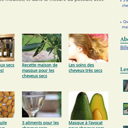
3 
che
Qu
ma
Ab
Bill
ux secs
Recette maison de
Les soins des
Les
s!
masque pour les
cheveux très secs
cheveux secs
uile
3 aliments pour les
Masque à l’avocat