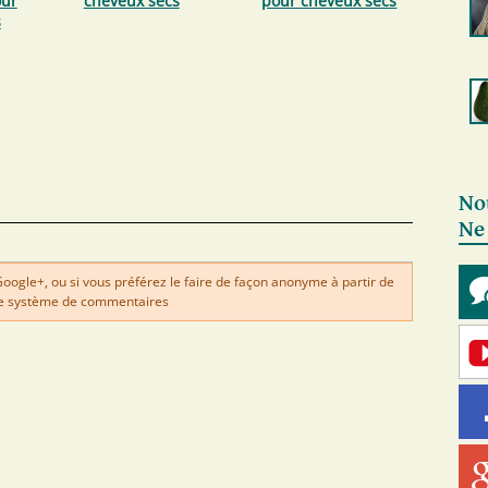
ur
cheveux secs
pour cheveux secs
s
No
Ne
gle+, ou si vous préférez le faire de façon anonyme à partir de
e système de commentaires