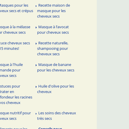
Masques pour les
Recette maison de
veux secs et crépus
masque pour les
cheveux secs
sque à la mélasse
Masque à l’avocat
r cheveux secs
pour cheveux secs
tuce cheveux secs
Recette naturelle,
15 minutes!
shampooing pour
cheveux secs
sque à l'huile
Masque de banane
amande pour
pour les cheveux secs
veux secs
astuces pour
Huile d'olive pour les
rater en
cheveux
fondeur les racines
vos cheveux
sque nutritif pour
Les soins des cheveux
veux secs
très secs