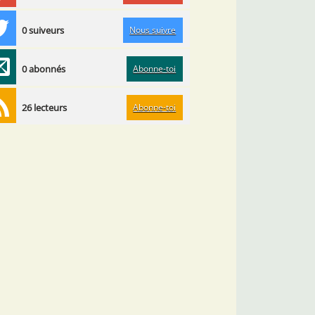
Nous suivre
0 suiveurs
Abonne-toi
0 abonnés
Abonne-toi
26 lecteurs