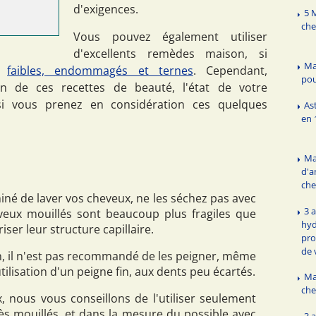
d'exigences.
5 
che
Vous pouvez également utiliser
d'excellents remèdes maison, si
Ma
s,
faibles, endommagés et ternes
. Cependant,
pou
on de ces recettes de beauté, l'état de votre
si vous prenez en considération ces quelques
As
en 
Ma
d'
che
né de laver vos cheveux, ne les séchez pas avec
3 
eveux mouillés sont beaucoup plus fragiles que
hyd
riser leur structure capillaire.
pro
de 
, il n'est pas recommandé de les peigner, même
utilisation d'un peigne fin, aux dents peu écartés.
Ma
che
, nous vous conseillons de l'utiliser seulement
ès mouillés, et dans la mesure du possible avec