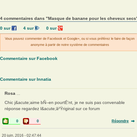
4 commentaires dans "Masque de banane pour les cheveux secs
0
sur
4
sur
0
sur
Vous pouvez commenter de Facebook et Google+, ou si vous préférez le faire de façon
anonyme à partir de notre système de commentaires
Commentaire sur Facebook
Commentaire sur Innatia
Rosa
...
Chic j&acute;aime bÑ–en pourtÉ‘nt, je ne suis pas convenable
réponse regardez l&acute;â²Ÿriginal sur ce forum
0
0
Répondre
20 juin, 2016 - 02:47:44