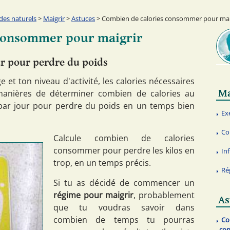
es naturels
>
Maigrir
>
Astuces
> Combien de calories consommer pour mai
 consommer pour maigrir
ur pour perdre du poids
e et ton niveau d'activité, les calories nécessaires
Ma
s manières de déterminer combien de calories au
r jour pour perdre du poids en un temps bien
Ex
Co
Calcule combien de calories
consommer pour perdre les kilos en
In
trop, en un temps précis.
Ré
Si tu as décidé de commencer un
régime pour maigrir
, probablement
As
que tu voudras savoir dans
combien de temps tu pourras
Co
co