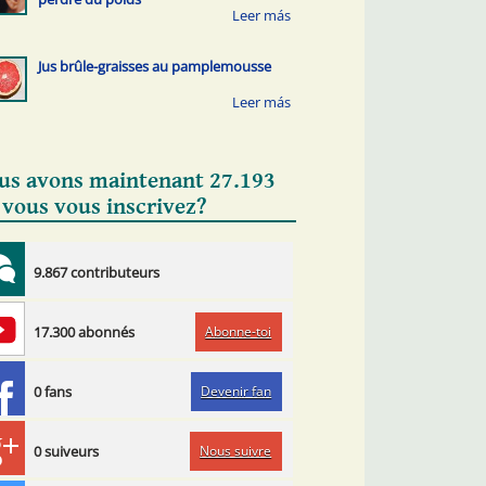
Jus brûle-graisses au pamplemousse
us avons maintenant 27.193
 vous vous inscrivez?
9.867 contributeurs
Abonne-toi
17.300 abonnés
Devenir fan
0 fans
Nous suivre
0 suiveurs