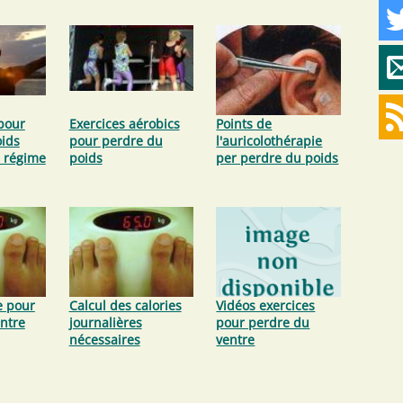
pour
Exercices aérobics
Points de
ids
pour perdre du
l'auricolothérapie
e régime
poids
per perdre du poids
e pour
Calcul des calories
Vidéos exercices
ntre
journalières
pour perdre du
nécessaires
ventre