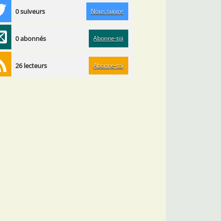
Nous suivre
0 suiveurs
Abonne-toi
0 abonnés
Abonne-toi
26 lecteurs