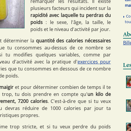
remarquer les résultats. Il existe
mai
plusieurs facteurs qui incident sur la
rapidité avec laquelle tu perdras du
Co
tou
poids
: le sexe, l'âge, la taille, le
poids et le niveau d'activité par jour.
Ab
ut déterminer la
quantité des calories nécessaires
Bill
s que tu consommes au-dessus de ce nombre se
 si tu modifies quelques variables, comme par
au d'activité avec la pratique d'
exercices pour
Les
lories que tu consommes en dessous de ce nombre
de poids.
maigir
et pour déterminer combien de temps il te
n trop, tu dois prendre en compte qu'
un kilo de
vement, 7200 calories
. C'est-à-dire que si tu veux
u devras réduire de 1000 calories par jour ta
ristiques propres.
ime trop stricte, et si tu veux perdre du poids