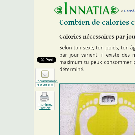
Remèd
Combien de calories
Calories nécessaires par jo
Selon ton sexe, ton poids, ton âg
par jour varient, il existe de
maximum tu peux consommer pa
déterminé.
Recommande-
le à un ami
Imprimez
l'article