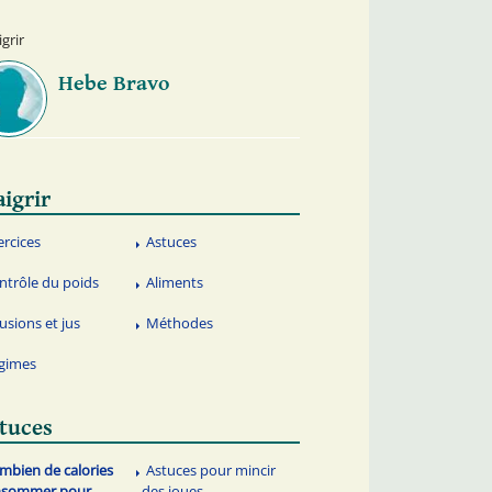
grir
Hebe Bravo
igrir
ercices
Astuces
ntrôle du poids
Aliments
fusions et jus
Méthodes
gimes
tuces
mbien de calories
Astuces pour mincir
nsommer pour
des joues