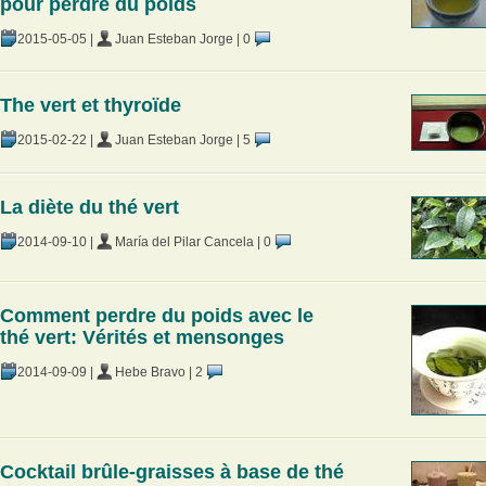
pour perdre du poids
2015-05-05
|
Juan Esteban Jorge
|
0
The vert et thyroïde
2015-02-22
|
Juan Esteban Jorge
|
5
La diète du thé vert
2014-09-10
|
María del Pilar Cancela
|
0
Comment perdre du poids avec le
thé vert: Vérités et mensonges
2014-09-09
|
Hebe Bravo
|
2
Cocktail brûle-graisses à base de thé