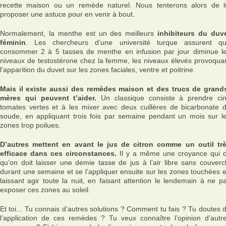
recette maison ou un remède naturel. Nous tenterons alors de l
proposer une astuce pour en venir à bout.
Normalement, la menthe est un des meilleurs
inhibiteurs du duv
féminin
. Les chercheurs d’une université turque assurent q
consommer 2 à 5 tasses de menthe en infusion par jour diminue l
niveaux de testostérone chez la femme, les niveaux élevés provoqua
l'apparition du duvet sur les zones faciales, ventre et poitrine.
Mais il existe aussi des remèdes maison et des trucs de grand
mères qui peuvent t’aider.
Un classique consiste à prendre ci
tomates vertes et à les mixer avec deux cuillères de bicarbonate 
soude, en appliquant trois fois par semaine pendant un mois sur l
zones trop poilues.
D’autres mettent en avant le jus de citron comme un outil tr
efficace dans ces circonstances.
Il y a même une croyance qui d
qu’on doit laisser une demie tasse de jus à l’air libre sans couverc
durant une semaine et se l’appliquer ensuite sur les zones touchées 
laissant agir toute la nuit, en faisant attention le lendemain à ne p
exposer ces zones au soleil.
Et toi... Tu connais d’autres solutions ? Comment tu fais ? Tu doutes 
l’application de ces remèdes ? Tu veux connaître l’opinion d’autr