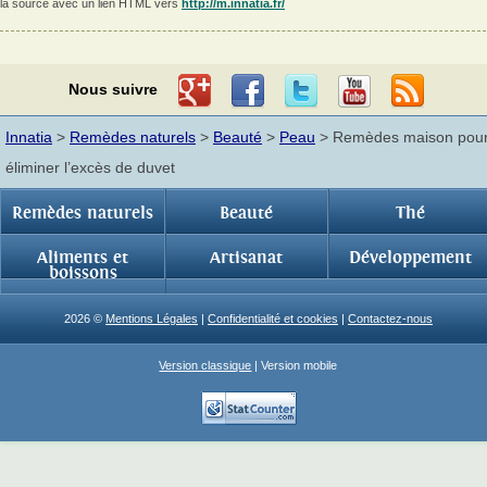
la source avec un lien HTML vers
http://m.innatia.fr/
Nous suivre
Innatia
>
Remèdes naturels
>
Beauté
>
Peau
> Remèdes maison pou
éliminer l’excès de duvet
Remèdes naturels
Beauté
Thé
Aliments et
Artisanat
Développement
boissons
2026 ©
Mentions Légales
|
Confidentialité et cookies
|
Contactez-nous
Version classique
| Version mobile