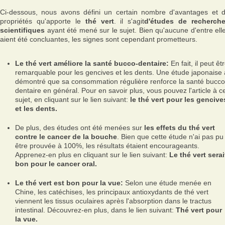
Ci-dessous, nous avons défini un certain nombre d'avantages et 
propriétés qu'apporte le
thé vert
. il s'agit
d'études de recherch
scientifiques
ayant été mené sur le sujet. Bien qu'aucune d'entre ell
aient été concluantes, les signes sont cependant prometteurs.
Le thé vert améliore la santé bucco-dentaire:
En fait, il peut êt
remarquable pour les gencives et les dents. Une étude japonaise 
démontré que sa consommation régulière renforce la santé bucco
dentaire en général. Pour en savoir plus, vous pouvez l'article à c
sujet, en cliquant sur le lien suivant:
le thé vert pour les gencive
et les dents.
De plus, des études ont été menées sur
les effets du thé vert
contre le cancer de la bouche
. Bien que cette étude n'ai pas pu
être prouvée à 100%, les résultats étaient encourageants.
Apprenez-en plus en cliquant sur le lien suivant:
Le thé vert serai
bon pour le cancer oral.
Le thé vert est bon pour la vue:
Selon une étude menée en
Chine, les catéchises, les principaux antioxydants de thé vert
viennent les tissus oculaires après l'absorption dans le tractus
intestinal. Découvrez-en plus, dans le lien suivant:
Thé vert pour
la vue.