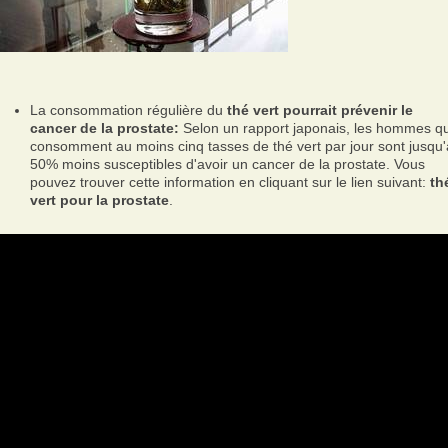
La consommation régulière du
thé vert pourrait prévenir le
cancer de la prostate:
Selon un rapport japonais, les hommes qu
consomment au moins cinq tasses de thé vert par jour sont jusqu'
50% moins susceptibles d'avoir un cancer de la prostate. Vous
pouvez trouver cette information en cliquant sur le lien suivant:
th
vert pour la prostate
.