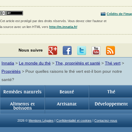
Crédits de l'ima
Cet article est protégé par des droits réservés. Vous devez citer l'auteur et
la source avec un lien HTML vers
http://m.innatia.fr/
Nous suivre
Innatia
>
Le monde du thé
>
The, propriétés et santé
>
Thé vert
>
Propriétés
> Pour quelles raisons le thé vert est-il bon pour notre
santé?
Remèdes naturels
Beauté
Thé
Aliments et
Artisanat
Développement
boissons
2026 ©
Mentions Légales
|
Confidentialité et cookies
|
Contactez-nous