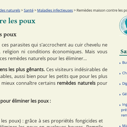
es naturels
>
Santé
>
Maladies infectieuses
> Remèdes maison contre les p
e les poux
es poux
: ces parasites qui s’accrochent au cuir chevelu ne
Sa
, religion ni conditions économiques. Mais vous
ces remèdes naturels pour les éliminer…
Bu
ens les plus gênants.
Ces visiteurs indésirables de
Ch
bles, aussi bien pour les petits que pour les plus
ut mieux connaître certains
remèdes naturels
pour
Di
Gé
pour éliminer les poux :
In
pré
re
 les poux) : grâce à ses propriétés fongicides et
Ma
t éliminer les poux en quelques heures. Remplir