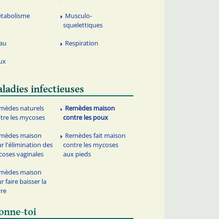
tabolisme
Musculo-
squelettiques
au
Respiration
ux
ladies infectieuses
mèdes naturels
Remèdes maison
tre les mycoses
contre les poux
mèdes maison
Remèdes fait maison
r l'élimination des
contre les mycoses
oses vaginales
aux pieds
mèdes maison
r faire baisser la
vre
onne-toi