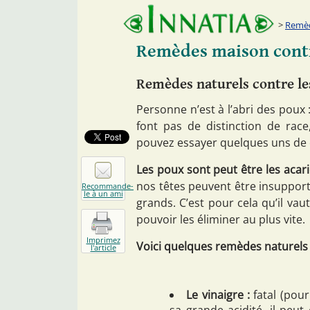
Remèd
Remèdes maison contr
Remèdes naturels contre l
Personne n’est à l’abri des poux 
font pas de distinction de race
pouvez essayer quelques uns de 
Les poux sont peut être les acari
nos têtes peuvent être insupporta
Recommande-
le à un ami
grands. C’est pour cela qu’il va
pouvoir les éliminer au plus vite.
Imprimez
Voici quelques remèdes naturels 
l'article
Le vinaigre :
fatal (pour
sa grande acidité, il peu