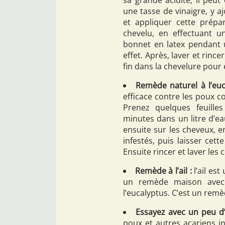
une tasse de vinaigre, y a
et appliquer cette prépa
chevelu, en effectuant u
bonnet en latex pendant 
effet. Après, laver et rinc
fin dans la chevelure pour 
Remède naturel à l’euc
efficace contre les poux c
Prenez quelques feuilles 
minutes dans un litre d’eau
ensuite sur les cheveux, e
infestés, puis laisser cet
Ensuite rincer et laver le
Remède à l’ail :
l’ail es
un remède maison avec de
l’eucalyptus. C’est un remè
Essayez avec un peu d’
poux et autres acariens i