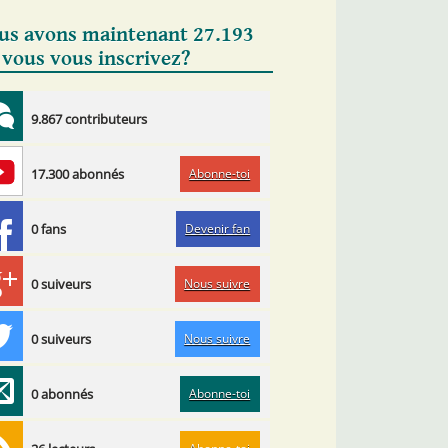
us avons maintenant 27.193
 vous vous inscrivez?
9.867 contributeurs
Abonne-toi
17.300 abonnés
Devenir fan
0 fans
Nous suivre
0 suiveurs
Nous suivre
0 suiveurs
Abonne-toi
0 abonnés