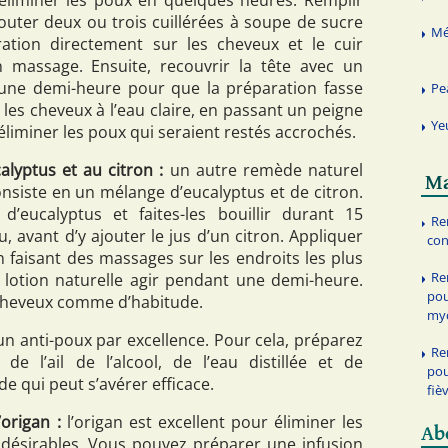
jouter deux ou trois cuillérées à soupe de sucre
Mé
ration directement sur les cheveux et le cuir
n massage. Ensuite, recouvrir la tête avec un
une demi-heure pour que la préparation fasse
Pe
er les cheveux à l’eau claire, en passant un peigne
Ye
éliminer les poux qui seraient restés accrochés.
alyptus et au citron :
un autre remède naturel
Ma
onsiste en un mélange d’eucalyptus et de citron.
d’eucalyptus et faites-les bouillir durant 15
Re
, avant d’y ajouter le jus d’un citron. Appliquer
con
n faisant des massages sur les endroits les plus
Re
te lotion naturelle agir pendant une demi-heure.
pou
s cheveux comme d’habitude.
myc
t un anti-poux par excellence. Pour cela, préparez
Re
 l’ail de l’alcool, de l’eau distillée et de
pou
de qui peut s’avérer efficace.
fiè
origan :
l’origan est excellent pour éliminer les
Ab
ndésirables. Vous pouvez préparer une infusion