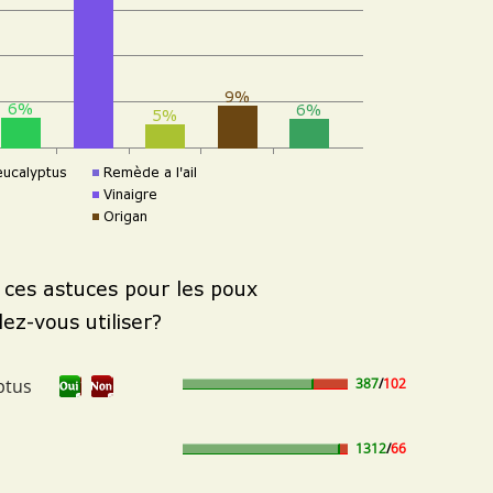
ptus
387
/
102
1312
/
66