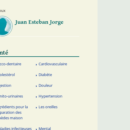
oux
Juan Esteban Jorge
nté
cco-dentaire
Cardiovasculaire
olestérol
Diabète
gestion
Douleur
nito-urinaires
Hypertension
grédients pour la
Les oreilles
paration des
mèdes maison
ladies infectieuses
Mental