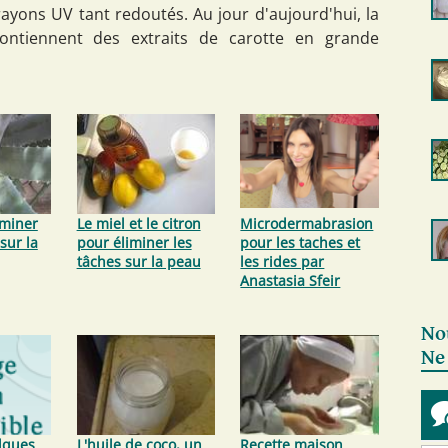
rayons UV tant redoutés. Au jour d'aujourd'hui, la
ontiennent des extraits de carotte en grande
miner
Le miel et le citron
Microdermabrasion
sur la
pour éliminer les
pour les taches et
tâches sur la peau
les rides par
Anastasia Sfeir
No
Ne
elques
L'huile de coco, un
Recette maison