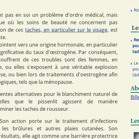
Ri
t pas en soi un problème d'ordre médical, mais
que où les soins de beauté ne concernent pas
Le
tion de ces
taches, en particulier sur le visage
, est
te.
Re
pointent vers une origine hormonale, en particulier
pou
gnificative du taux d'œstrogène. Par conséquent,
tac
souffrent de ces troubles sont des femmes, en
Le 
e, ou elles s'exposent à une véritable explosion
pou
se, ou bien lors de traitements d'oestrogène afin
tâc
ogiques, tels que la ménopause.
Ab
ellentes alternatives pour le blanchiment naturel de
Bill
elles que le pissenlit agissent de manière
iminer les taches de rousseur.
Les
Son action porte sur le traitement d'infections
 les brûlures et autres plaies cutanées. Son
résultats, elle agit comme une barrière protectrice