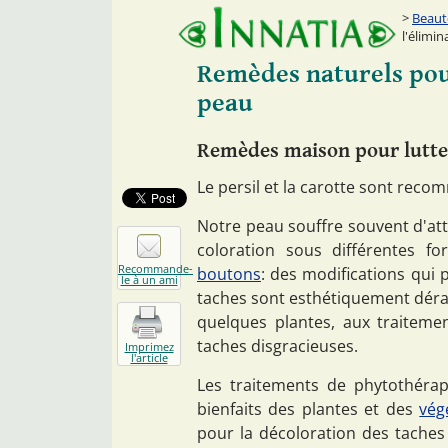
Beaut
l'élimin
Remèdes naturels pour
peau
Remèdes maison pour lutter
Le persil et la carotte sont reco
Notre peau souffre souvent d'att
coloration sous différentes 
Recommande-
boutons
: des modifications qui
le à un ami
taches sont esthétiquement déra
quelques plantes, aux traitemen
taches disgracieuses.
Imprimez
l'article
Les traitements de phytothéra
bienfaits des plantes et des
vég
pour la décoloration des tach