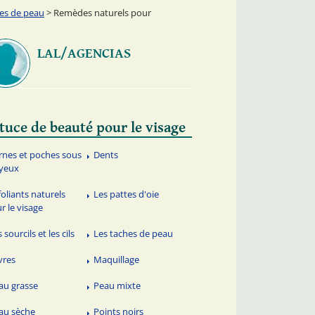
hes de peau
> Remèdes naturels pour
LAL/AGENCIAS
tuce de beauté pour le visage
rnes et poches sous
Dents
 yeux
foliants naturels
Les pattes d'oie
r le visage
 sourcils et les cils
Les taches de peau
vres
Maquillage
au grasse
Peau mixte
au sèche
Points noirs