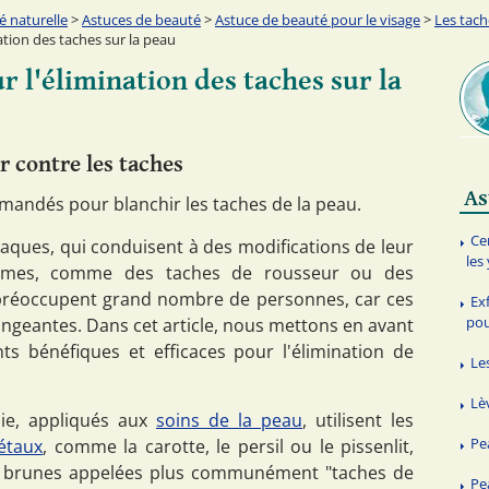
é naturelle
>
Astuces de beauté
>
Astuce de beauté pour le visage
>
Les tac
ation des taches sur la peau
 l'élimination des taches sur la
 contre les taches
As
mmandés pour blanchir les taches de la peau.
Ce
aques, qui conduisent à des modifications de leur
les
formes, comme des taches de rousseur ou des
 préoccupent grand nombre de personnes, car ces
Ex
pou
ngeantes. Dans cet article, nous mettons en avant
ts bénéfiques et efficaces pour l'élimination de
Les
Lè
pie, appliqués aux
soins de la peau
, utilisent les
Pe
étaux
, comme la carotte, le persil ou le pissenlit,
es brunes appelées plus communément "taches de
Pe