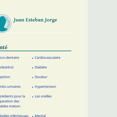
Juan Esteban Jorge
nté
cco-dentaire
Cardiovasculaire
olestérol
Diabète
gestion
Douleur
nito-urinaires
Hypertension
grédients pour la
Les oreilles
paration des
mèdes maison
ladies infectieuses
Mental