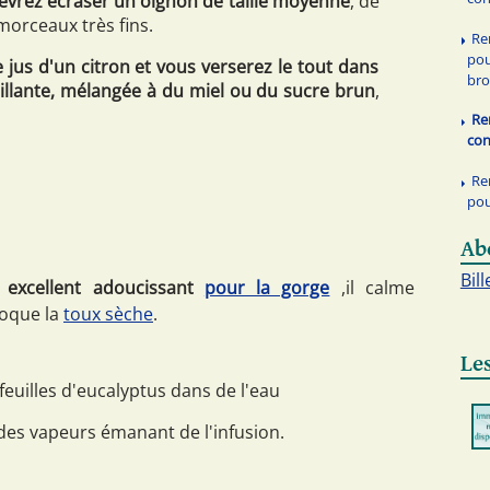
devrez écraser un oignon de taille moyenne
, de
morceaux très fins.
Re
pou
 jus d'un citron et vous verserez le tout dans
br
illante, mélangée à du miel ou du sucre brun
,
Re
con
Re
pou
Ab
Bill
 excellent adoucissant
pour la gorge
,il calme
voque la
toux sèche
.
Les
 feuilles d'eucalyptus dans de l'eau
 des vapeurs émanant de l'infusion.