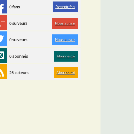
Devenir fan
0 fans
Nous suivre
0 suiveurs
Nous suivre
0 suiveurs
Abonne-toi
0 abonnés
Abonne-toi
26 lecteurs