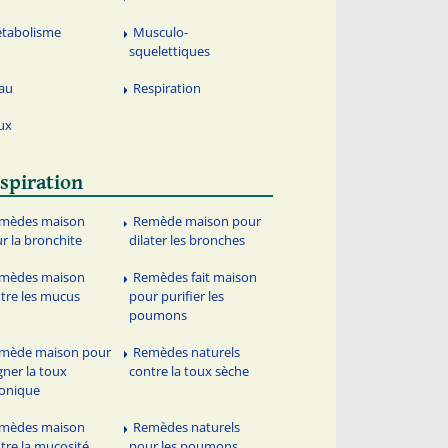
tabolisme
Musculo-
squelettiques
au
Respiration
ux
spiration
mèdes maison
Remède maison pour
r la bronchite
dilater les bronches
mèdes maison
Remèdes fait maison
tre les mucus
pour purifier les
poumons
mède maison pour
Remèdes naturels
gner la toux
contre la toux sèche
onique
mèdes maison
Remèdes naturels
tre la mucosité
pour les poumons