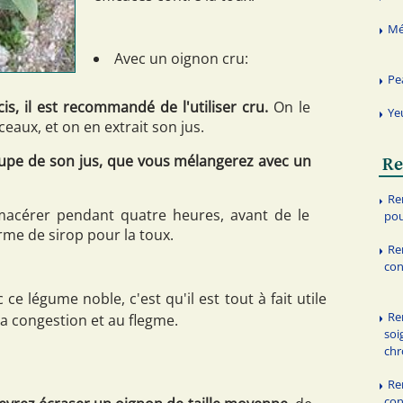
Mé
Avec un oignon cru:
Pe
is, il est recommandé de l'utiliser cru.
On le
Ye
eaux, et on en extrait son jus.
oupe de son jus, que vous mélangerez avec un
Re
Re
macérer pendant quatre heures, avant de le
pou
e de sirop pour la toux.
Re
con
 ce légume noble, c'est qu'il est tout à fait utile
Re
la congestion et au flegme.
soi
chr
Re
con