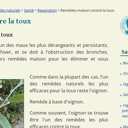
es naturels
>
Santé
>
Respiration
> Remèdes maison contre la toux
e la toux
 toux
'un des maux les plus dérangeants et persistants.
Sa
hiver, et se doit à l'obstruction des bronches.
eurs remèdes maison pour les éliminer et vous
Bu
Ch
Comme dans la plupart des cas, l'un
des remèdes naturels les plus
Di
efficaces pour la toux reste l'oignon.
Gé
Remède à base d'oignon.
In
pré
Comme souvent, l'oignon se trouve
re
être l'un des remèdes les plus
efficaces contre la toux.
Ma