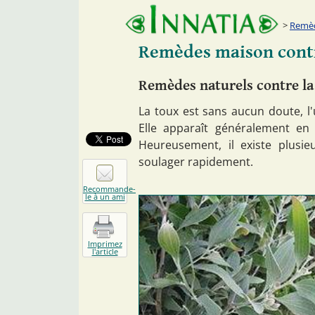
Remèd
Remèdes maison contr
Remèdes naturels contre la
La toux est sans aucun doute, l
Elle apparaît généralement en 
Heureusement, il existe plusi
soulager rapidement.
Recommande-
le à un ami
Imprimez
l'article