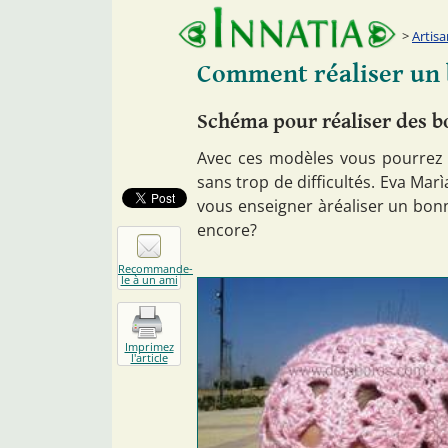
Artisa
Comment réaliser un 
Schéma pour réaliser des b
Avec ces modèles vous pourrez r
sans trop de difficultés. Eva Mar
vous enseigner àréaliser un bon
encore?
Recommande-
le à un ami
Imprimez
l'article