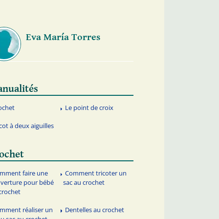
Eva María Torres
nualités
ochet
Le point de croix
cot à deux aiguilles
ochet
mment faire une
Comment tricoter un
verture pour bébé
sac au crochet
crochet
mment réaliser un
Dentelles au crochet
u sac au crochet