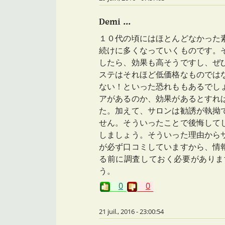
Demi ...
１０代の頃にはほとんどなかった
続けに多くなっていくものです。
したら、効果も高そうですし、ぜ
ステはそれほど低価格なものでは
ない！といった恐れももあるでし
アがあるのか、効果があるとすれ
た。加えて、サロンは勧誘が執拗
せん。そういったことで後悔して
しましょう。そういった理由から
が必ず口コミしていますから、情
る前に調査しておく必要がありま
う。
0
0
21 juil., 2016 - 23:00:54