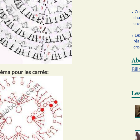
Co
cha
cro
Le
réa
cro
Ab
Bill
éma pour les carrés:
Les