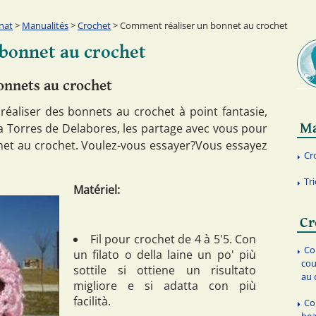
nat
>
Manualités
>
Crochet
> Comment réaliser un bonnet au crochet
bonnet au crochet
onnets au crochet
éaliser des bonnets au crochet à point fantasie,
Ma
ìa Torres de Delabores, les partage avec vous pour
net au crochet. Voulez-vous essayer?Vous essayez
Cr
Tri
Matériel:
Cr
Fil pour crochet de 4 à 5'5. Con
Co
un filato o della laine un po' più
cou
sottile si ottiene un risultato
au 
migliore e si adatta con più
facilità.
Co
bea