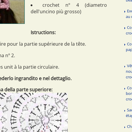
crochet nº 4 (diametro
Ex
dell'uncino più grosso)
au 
Co
Istructions:
cro
 pour la partie supérieure de la tête.
Co
pap
ma nº 2.
Vê
 unit à la partie circulaire.
nou
cro
vederlo ingrandito e nel dettaglio.
Co
 della parte superiore:
bon
cro
Sa
éta
Ch