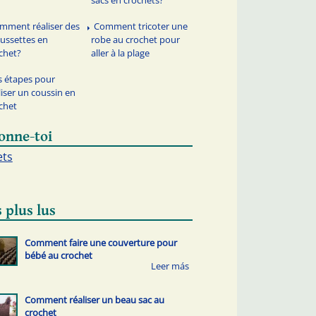
sacs en crochets?
mment réaliser des
Comment tricoter une
ussettes en
robe au crochet pour
chet?
aller à la plage
s étapes pour
liser un coussin en
chet
onne-toi
ets
 plus lus
Comment faire une couverture pour
bébé au crochet
Comment réaliser un beau sac au
crochet