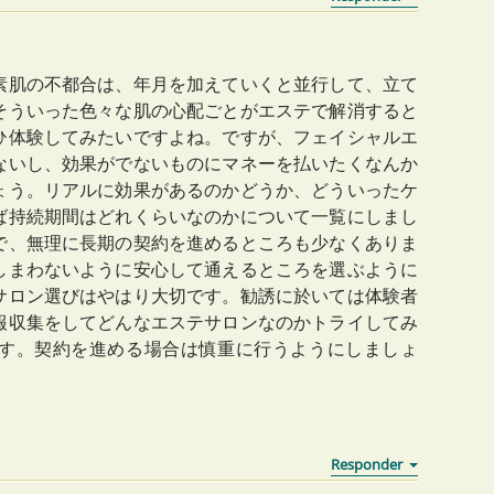
素肌の不都合は、年月を加えていくと並行して、立て
そういった色々な肌の心配ごとがエステで解消すると
ひ体験してみたいですよね。ですが、フェイシャルエ
ないし、効果がでないものにマネーを払いたくなんか
ょう。リアルに効果があるのかどうか、どういったケ
ば持続期間はどれくらいなのかについて一覧にしまし
で、無理に長期の契約を進めるところも少なくありま
しまわないように安心して通えるところを選ぶように
サロン選びはやはり大切です。勧誘に於いては体験者
報収集をしてどんなエステサロンなのかトライしてみ
す。契約を進める場合は慎重に行うようにしましょ