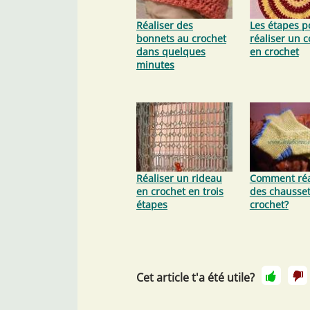
Réaliser des
Les étapes p
bonnets au crochet
réaliser un 
dans quelques
en crochet
minutes
Réaliser un rideau
Comment réa
en crochet en trois
des chausset
étapes
crochet?
Cet article t'a été utile?