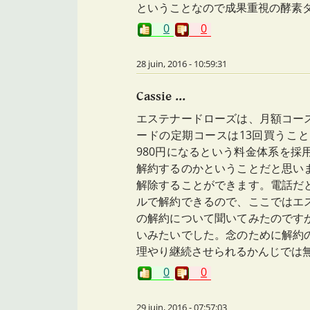
ということなので成果重視の酵素
0
0
28 juin, 2016 - 10:59:31
Cassie ...
エステナードローズは、月額コー
ードの定期コースは13回買うこ
980円になるという料金体系を
解約するのかということだと思い
解除することができます。電話だ
ルで解約できるので、ここではエ
の解約について聞いてみたのです
いみたいでした。念のために解約
理やり継続させられるかんじでは
0
0
29 juin, 2016 - 07:57:03