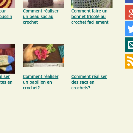
our
Comment réaliser
Comment faire un
coussin
un beau sac au
bonnet tricoté au
crochet
crochet facilement
liser
Comment réaliser
Comment réaliser
tes en
un papillon en
des sacs en
crochet?
crochets?