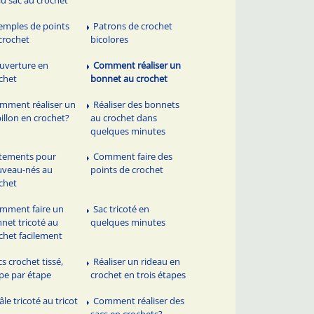
emples de points
Patrons de crochet
crochet
bicolores
uverture en
Comment réaliser un
chet
bonnet au crochet
mment réaliser un
Réaliser des bonnets
illon en crochet?
au crochet dans
quelques minutes
tements pour
Comment faire des
veau-nés au
points de crochet
chet
mment faire un
Sac tricoté en
net tricoté au
quelques minutes
chet facilement
cs crochet tissé,
Réaliser un rideau en
pe par étape
crochet en trois étapes
âle tricoté au tricot
Comment réaliser des