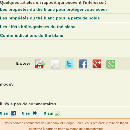
Quelques articles en rapport qui peuvent t'intéresser:
Les propriétés du thé blanc pour protéger votre coeur
Les propriétés du thé blanc pour la perte de poids
Les effets brûle-graisses du thé blanc
Contre-indications du thé blanc
Envoyer
moon9
Il n'y a pas de commentaires
0
sur
0
sur
0
sur
Vous pouvez commenter de Facebook et Google+, ou si vous préférez le faire de façon
anonyme à partir de notre système de commentaires