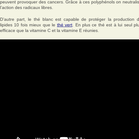
peuvent provoquer des cancers. Grâce à ces polyphénols on neutrali
l’action des radicaux libres.
D’autre part, le thé blanc est capable de protéger la production 
lipides 10 fois mieux que le
thé vert
. En plus ce thé est à lui seul pl
efficace que la vitamine C et la vitamine E réunies.