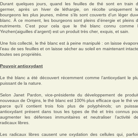
Durant quelques jours, quand les feuilles de thé sont en train 
germer, après un hiver de léthargie, on récolte uniquement l
bourgeons les plus jeunes, même s’ils sont couverts d’un léger duv
blanc. À ce moment, les bourgeons sont pleins d’énergie et pleins 
nutriments. C’est pour cela que le thé blanc connu comme 
Yinzhen(aiguilles d’argent) est un produit très cher, exquis, et sain.
Une fois collecté, le thé blanc est à peine manipulé : on laisse évapor
l’eau de ses feuilles et on laisse sécher au soleil en maintenant intact
toutes ses propriétés.
Pouvoir antioxydant
Le thé blanc a été découvert récemment comme l’antioxydant le pl
puissant de la nature.
Selon Janet Pardon, vice-présidente du développement de produi
nouveaux de Origins, le thé blanc est 100% plus efficace que le thé ve
parce qu’il contient trois fois plus de polyphénols; un puissa
antioxydant présent dans tous les types de thé et très connus po
augmenter les défenses immunitaires et neutraliser l’activité d
radicaux libres.
Les radicaux libres causent une oxydation des cellules qui, parfoi