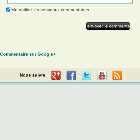
Me notifier les nouveaux commentaires
Commentaire sur Google+
Nous suivre
Innatia
>
Le monde du thé
>
The, propriétés et santé
>
The blanc
>
Propriétés
> Les propriétés du thé blanc
Remèdes naturels
Beauté
Thé
Aliments et
Artisanat
Développement
boissons