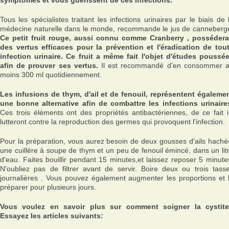
symptômes et vous guérissent de ces infections.
Tous les spécialistes traitant les infections urinaires par le biais de 
médecine naturelle dans le monde, recommande le jus de canneberg
Ce petit fruit rouge, aussi connu comme Cranberry , possédera
des vertus efficaces pour la prévention et l'éradication de tou
infection urinaire. Ce fruit a même fait l'objet d'études poussé
afin de prouver ses vertus.
Il est recommandé d'en consommer 
moins 300 ml quotidiennement.
Les infusions de thym, d'ail et de fenouil, représentent égaleme
une bonne alternative afin de combattre les infections urinaire
Ces trois éléments ont des propriétés antibactériennes, de ce fait i
lutteront contre la reproduction des germes qui provoquent l'infection.
Pour la préparation, vous aurez besoin de deux gousses d'ails haché
une cuillère à soupe de thym et un peu de fenouil émincé, dans un lit
d'eau. Faites bouillir pendant 15 minutes,et laissez reposer 5 minute
N'oubliez pas de filtrer avant de servir. Boire deux ou trois tass
journalières . Vous pouvez également augmenter les proportions et 
préparer pour plusieurs jours.
Vous voulez en savoir plus sur comment soigner la cystit
Essayez les articles suivants: