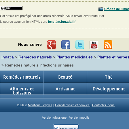
Crédits de l'ima
Cet article est protégé par des droits réservés. Vous devez citer l'auteur et
la source avec un lien HTML vers
http://m.innatia.fr/
Nous suivre
Innatia
>
Remèdes naturels
>
Plantes médicinales
>
Plantes et herbe
> Remèdes naturels infections urinaires
Remèdes naturels
Beauté
Thé
Aliments et
Artisanat
Développement
boissons
2026 ©
Mentions Légales
|
Confidentialité et cookies
|
Contactez-nous
Version classique
| Version mobile