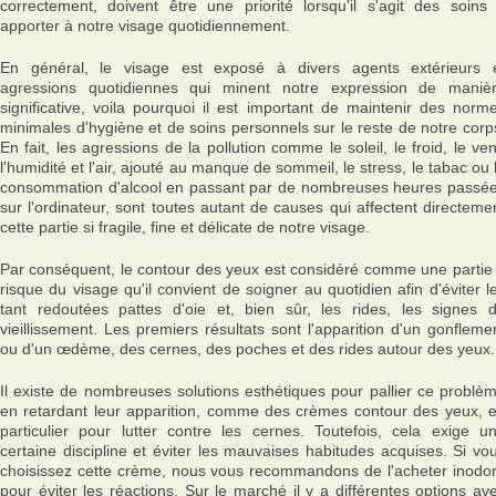
correctement, doivent être une priorité lorsqu'il s'agit des soins
apporter à notre visage quotidiennement.
En général, le visage est exposé à divers agents extérieurs 
agressions quotidiennes qui minent notre expression de maniè
significative, voila pourquoi il est important de maintenir des norm
minimales d'hygiène et de soins personnels sur le reste de notre corp
En fait, les agressions de la pollution comme le soleil, le froid, le ven
l'humidité et l'air, ajouté au manque de sommeil, le stress, le tabac ou 
consommation d'alcool en passant par de nombreuses heures passé
sur l'ordinateur, sont toutes autant de causes qui affectent directeme
cette partie si fragile, fine et délicate de notre visage.
Par conséquent, le contour des yeux est considéré comme une partie
risque du visage qu'il convient de soigner au quotidien afin d'éviter l
tant redoutées pattes d'oie et, bien sûr, les rides, les signes 
vieillissement. Les premiers résultats sont l'apparition d'un gonfleme
ou d'un œdème, des cernes, des poches et des rides autour des yeux.
Il existe de nombreuses solutions esthétiques pour pallier ce problè
en retardant leur apparition, comme des crèmes contour des yeux, 
particulier pour lutter contre les cernes. Toutefois, cela exige u
certaine discipline et éviter les mauvaises habitudes acquises. Si vo
choisissez cette crème, nous vous recommandons de l'acheter inodo
pour éviter les réactions. Sur le marché il y a différentes options av