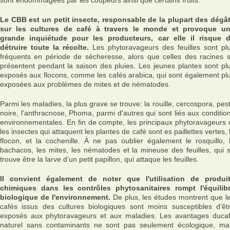
sont endommagées par les coupeurs ainsi que certains fruits.
Le CBB est un petit insecte, responsable de la plupart des dégâ
sur les cultures de café à travers le monde et provoque u
grande inquiétude pour les producteurs, car elle il risque 
détruire toute la récolte.
Les phytoravageurs des feuilles sont pl
fréquents en période de sécheresse, alors que celles des racines 
présentent pendant la saison des pluies. Les jeunes plantes sont pl
exposés aux flocons, comme les cafés arabica, qui sont également pl
exposées aux problèmes de mites et de nématodes.
Parmi les maladies, la plus grave se trouve: la rouille, cercospora, pes
noire, l'anthracnose, Phoma, parmi d'autres qui sont liés aux conditio
environnementales. En fin de compte, les principaux phytoravageurs 
les insectes qui attaquent les plantes de café sont es paillettes vertes, 
flocon, et la cochenille. À ne pas oublier également le rosquillo, 
bachacos, les mites, les nématodes et la mineuse des feuilles, qui 
trouve être la larve d'un petit papillon, qui attaque les feuilles.
Il convient également de noter que l'utilisation de produi
chimiques dans les contrôles phytosanitaires rompt l'équilib
biologique de l'environnement.
De plus, les études montrent que l
cafés issus des cultures biologiques sont moins susceptibles d'êt
exposés aux phytoravageurs et aux maladies. Les avantages duca
naturel sans contaminants ne sont pas seulement écologique, ma