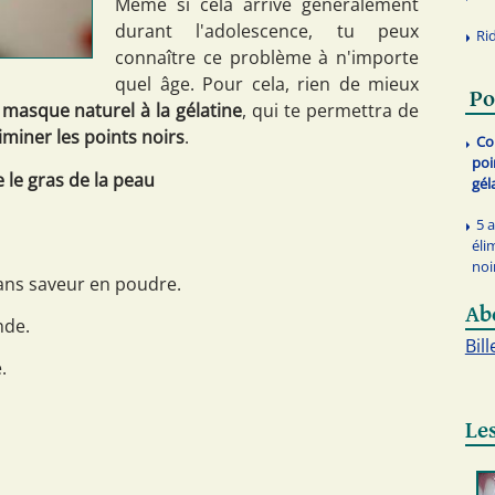
Même si cela arrive généralement
durant l'adolescence, tu peux
Ri
connaître ce problème à n'importe
quel âge. Pour cela, rien de mieux
Po
n
masque naturel à la gélatine
, qui te permettra de
liminer les points noirs
.
Co
poi
 le gras de la peau
gél
5 
éli
noi
sans saveur en poudre.
Ab
nde.
Bill
.
Les