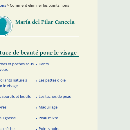
oirs
> Comment éliminer les points noirs
María del Pilar Cancela
tuce de beauté pour le visage
rnes et poches sous
Dents
 yeux
foliants naturels
Les pattes d'oie
r le visage
 sourcils et les cils
Les taches de peau
vres
Maquillage
au grasse
Peau mixte
au sèche
Points noirs