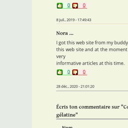
0
0
8 juil., 2019 - 17:49:43
Nora ...
I got this web site from my budd
this web site and at the moment 
very
informative articles at this time.
0
0
28 déc., 2020 - 21:01:20
Écris ton commentaire sur "Co
gélatine"
Nom