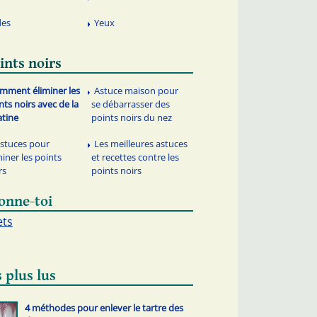
des
Yeux
ints noirs
mment éliminer les
Astuce maison pour
nts noirs avec de la
se débarrasser des
atine
points noirs du nez
astuces pour
Les meilleures astuces
miner les points
et recettes contre les
rs
points noirs
onne-toi
ets
 plus lus
4 méthodes pour enlever le tartre des