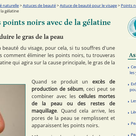
é naturelle
>
Astuces de beauté
>
Astuce de beauté pour le visage
>
Points n
la gélatine
points noirs avec de la gélatine
uire le gras de la peau
 beauté du visage, pour cela, si tu souffres d'une
As
s comment éliminer les points noirs, tu trouveras
atine qui agira sur la cause principale, le gras de la
Ce
les
Quand se produit un
excès de
Ex
production de sébum
, ceci peut se
pou
combiner avec les
cellules mortes
Les
de la peau ou des restes de
maquillage
. Quand cela arrive, les
Lè
pores de la peau se remplissent et
Pe
apparaissent les points noirs.
Pe