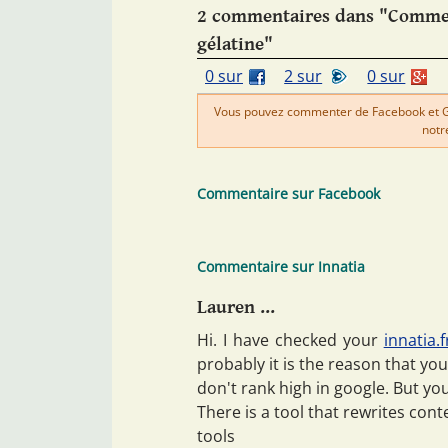
2 commentaires dans "Comment
gélatine"
0 sur
2 sur
0 sur
Vous pouvez commenter de Facebook et Goo
notr
Commentaire sur Facebook
Commentaire sur Innatia
Lauren ...
Hi. I have checked your
innatia.f
probably it is the reason that you
don't rank high in google. But you 
There is a tool that rewrites cont
tools