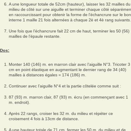
A une longueur totale de 52cm (hauteur), laisser les 32 mailles du
milieu de côté sur une aiguille et terminer chaque côté séparémen
en raccourcissant pour obtenir la forme de l’échancrure sur le bor
interne 1 maille 21 fois alternées à chaque 2è et 4è rang suivants.
Une fois que l’échancrure fait 22 cm de haut, terminer les 50 (56)
mailles de l’épaule restante.
Dos:
Monter 140 (146) m. en marron clair avec l’aiguille N°3. Tricoter 3
cm en point élastique en augmentant le dernier rang de 34 (40)
mailles à distances égales = 174 (186) m.
Continuer avec l’aiguille N°4 et la partie côtelée comme suit :
87 (93) m. marron clair, 87 (93) m. écru (en commençant avec 1
m. endroit).
Après 22 rangs, croiser les 32 m. du milieu et répéter ce
croisement 4 fois à 13cm de distance.
A une hauteur totale de 71 cm, fermer les 50 m. du milieu et de