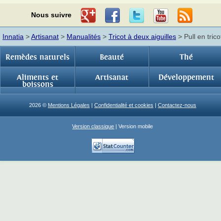
Nous suivre
Innatia
>
Artisanat
>
Manualités
>
Tricot à deux aiguilles
> Pull en trico
Remèdes naturels
Beauté
Thé
Aliments et
Artisanat
Développement
boissons
2026 ©
Mentions Légales
|
Confidentialité et cookies
|
Contactez-nous
Version classique
| Version mobile