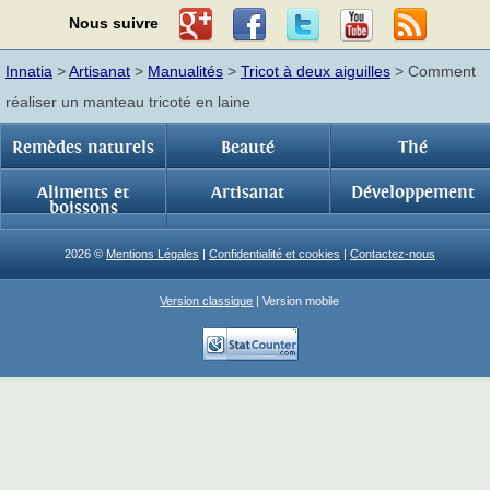
Nous suivre
Innatia
>
Artisanat
>
Manualités
>
Tricot à deux aiguilles
> Comment
réaliser un manteau tricoté en laine
Remèdes naturels
Beauté
Thé
Aliments et
Artisanat
Développement
boissons
2026 ©
Mentions Légales
|
Confidentialité et cookies
|
Contactez-nous
Version classique
| Version mobile